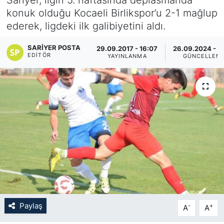
konuk olduğu Kocaeli Birlikspor’u 2-1 mağlup
KÖŞE YAZILARI
ederek, ligdeki ilk galibiyetini aldı.
KÖŞE YAZILARI (Arşiv)
SARIYER POSTA
29.09.2017 - 16:07
26.09.2024 - 1
EDITÖR
YAYINLANMA
GÜNCELLEM
KÜLTÜR SANAT
MAGAZİN
RÖPORTAJ
SAĞLIK
SARIYER HABERLERİ
SARIYER İMAR BARIŞI
Paylaş
-
+
A
A
SEKTÖR