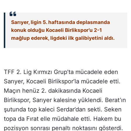
SİYASET
Sarıyer, ligin 5. haftasında deplasmanda
SON DAKİKA HABERİ
konuk olduğu Kocaeli Birlikspor’u 2-1
mağlup ederek, ligdeki ilk galibiyetini aldı.
SPOR
TEKNOLOJİ
TFF 2. Lig Kırmızı Grup’ta mücadele eden
TÜRKİYE VE DÜNYA GÜNDEMİ
Sarıyer, Kocaeli Birlikspor’la mücadele etti.
VİDEO GALERİ
Maçın henüz 2. dakikasında Kocaeli
Birlikspor, Sarıyer kalesine yüklendi. Berat’ın
YAŞAM
şutunda top kaleci Serdar’dan sekti. Seken
topa da Fırat elle müdahale etti. Hakem bu
pozisyon sonrası penaltı noktasını gösterdi.