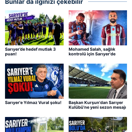
Bunlar da ilginizi çekebilir
Sarıyer’de hedef mutlak 3
Mohamed Salah, sağlık
puan!
kontrolü için Sarıyer'de
Sarıyer'e Yılmaz Vural şoku!
Başkan Kurşun'dan Sarıyer
Kulübü'ne yeni sezon mesajı