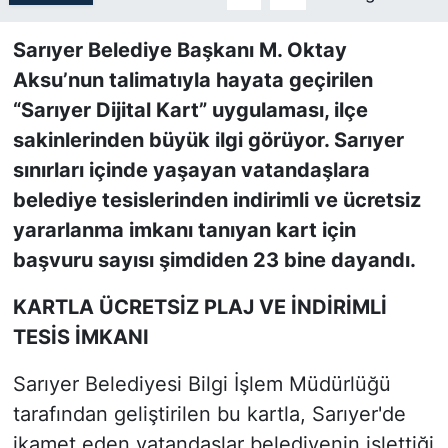
SİYASET
Sarıyer Belediye Başkanı M. Oktay
Aksu’nun talimatıyla hayata geçirilen
SON DAKİKA HABERİ
“Sarıyer Dijital Kart” uygulaması, ilçe
sakinlerinden büyük ilgi görüyor. Sarıyer
SPOR
sınırları içinde yaşayan vatandaşlara
belediye tesislerinden indirimli ve ücretsiz
TEKNOLOJİ
yararlanma imkanı tanıyan kart için
TÜRKİYE VE DÜNYA GÜNDEMİ
başvuru sayısı şimdiden 23 bine dayandı.
VİDEO GALERİ
KARTLA ÜCRETSİZ PLAJ VE İNDİRİMLİ
TESİS İMKANI
YAŞAM
Sarıyer Belediyesi Bilgi İşlem Müdürlüğü
tarafından geliştirilen bu kartla, Sarıyer'de
ikamet eden vatandaşlar belediyenin işlettiği