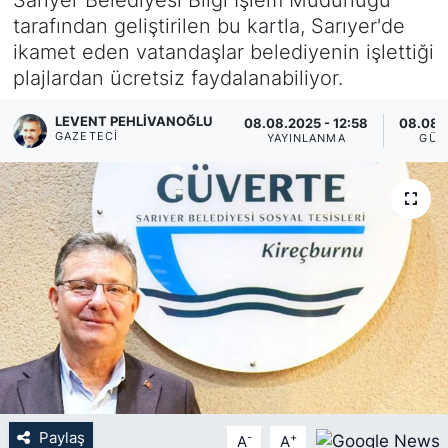
tarafından geliştirilen bu kartla, Sarıyer'de
KÖŞE YAZILARI
ikamet eden vatandaşlar belediyenin işlettiği
plajlardan ücretsiz faydalanabiliyor.
KÖŞE YAZILARI (Arşiv)
LEVENT PEHLIVANOĞLU
08.08.2025 - 12:58
08.08.
KÜLTÜR SANAT
GAZETECI
YAYINLANMA
GÜN
MAGAZİN
RÖPORTAJ
SAĞLIK
SARIYER HABERLERİ
SARIYER İMAR BARIŞI
Paylaş
-
+
A
A
SEKTÖR