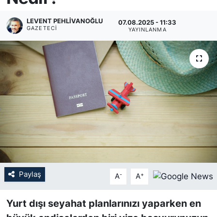
KÖŞE YAZILARI
LEVENT PEHLIVANOĞLU
07.08.2025 - 11:33
GAZETECI
YAYINLANMA
KÖŞE YAZILARI (Arşiv)
KÜLTÜR SANAT
MAGAZİN
RÖPORTAJ
SAĞLIK
SARIYER HABERLERİ
Paylaş
-
+
A
A
SARIYER İMAR BARIŞI
Yurt dışı seyahat planlarınızı yaparken en
SEKTÖR