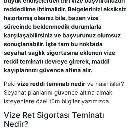
büyük endişelerden biri vize başvurunuzun
reddedilme ihtimalidir. Belgelerinizi eksiksiz
SİYASET
hazırlamış olsanız bile, bazen vize
sürecinde beklenmedik durumlarla
SON DAKİKA HABERİ
karşılaşabilirsiniz ve başvurunuz olumsuz
SPOR
sonuçlanabilir. İşte tam bu noktada
seyahat sağlık sigortasına eklenen vize
TEKNOLOJİ
reddi teminatı devreye girerek, maddi
kayıplarınızı güvence altına alır.
TÜRKİYE VE DÜNYA GÜNDEMİ
Peki
vize reddi teminatı nedir
ve nasıl işler?
VİDEO GALERİ
Seyahat planlarını güvence altına almak
isteyenlere özel tüm bilgiler yazımızda.
YAŞAM
Vize Ret Sigortası Teminatı
Nedir?