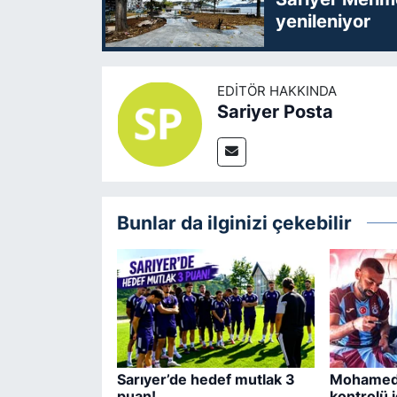
yenileniyor
EDITÖR HAKKINDA
Sariyer Posta
Bunlar da ilginizi çekebilir
Sarıyer’de hedef mutlak 3
Mohamed 
puan!
kontrolü i