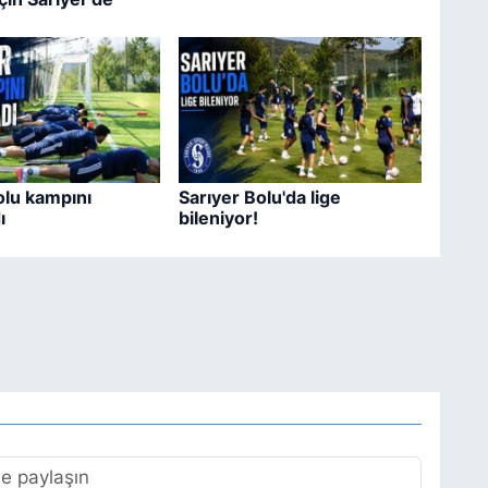
olu kampını
Sarıyer Bolu'da lige
ı
bileniyor!