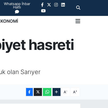
Whatsapp İhbar
Hattı
EKONOMİ
iyet hasreti
uk olan Sarıyer
-
+
A
A