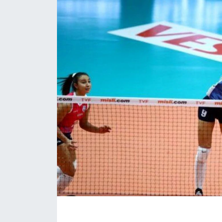
KÖŞE YAZILARI
KÖŞE YAZILARI (Arşiv)
KÜLTÜR SANAT
MAGAZİN
RÖPORTAJ
SAĞLIK
SARIYER HABERLERİ
SARIYER İMAR BARIŞI
SEKTÖR