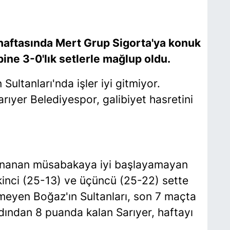
. haftasında Mert Grup Sigorta'ya konuk
ine 3-0'lık setlerle mağlup oldu.
Sultanları'nda işler iyi gitmiyor.
rıyer Belediyespor, galibiyet hasretini
ynanan müsabakaya iyi başlayamayan
 İkinci (25-13) ve üçüncü (25-22) sette
meyen Boğaz'ın Sultanları, son 7 maçta
rdından 8 puanda kalan Sarıyer, haftayı