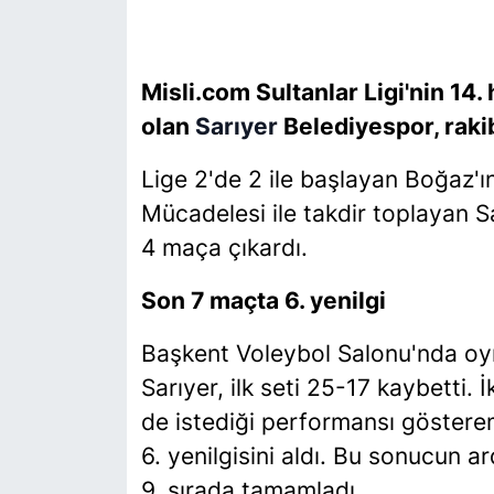
SİYASET
Misli.com Sultanlar Ligi'nin 14
SON DAKİKA HABERİ
olan
Sarıyer
Belediyespor, rakib
SPOR
Lige 2'de 2 ile başlayan Boğaz'ın 
Mücadelesi ile takdir toplayan Sa
TEKNOLOJİ
4 maça çıkardı.
TÜRKİYE VE DÜNYA GÜNDEMİ
Son 7 maçta 6. yenilgi
VİDEO GALERİ
Başkent Voleybol Salonu'nda o
Sarıyer, ilk seti 25-17 kaybetti.
YAŞAM
de istediği performansı göstere
6. yenilgisini aldı. Bu sonucun a
9. sırada tamamladı.