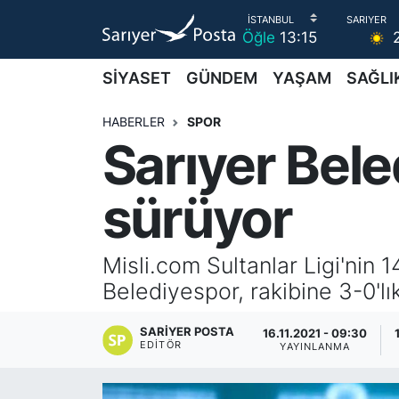
Öğle
13:15
AKTUEL
İstanbul Nöbetçi Eczaneler
SİYASET
GÜNDEM
YAŞAM
SAĞLI
ALT MANŞETLER
İstanbul Hava Durumu
HABERLER
SPOR
Sarıyer Bele
EĞİTİM
İstanbul Namaz Vakitleri
sürüyor
EKONOMİ
İstanbul Trafik Yoğunluk Haritası
EMLAK
Süper Lig Puan Durumu ve Fikstür
Misli.com Sultanlar Ligi'nin 
Belediyespor, rakibine 3-0'lı
FOTO GALERİ
Tüm Manşetler
SARIYER POSTA
16.11.2021 - 09:30
GÜNCEL HABERLER
Son Dakika Haberleri
EDITÖR
YAYINLANMA
GÜNDEM
Haber Arşivi