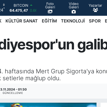
BITCOIN
Foto
Video
Yazarlar
64.475,47
0.66
Galeri
Galeri
°
24
DOLAR
47,5971
0.05
EURO
K
KÜLTÜR SANAT
EĞİTİM
TEKNOLOJİ
SPOR
55,1336
0.18
STERLİN
64,2534
0.22
diyespor'un galib
GRAM ALTIN
6518.23
0.39
BİST100
13.703
0
14. haftasında Mert Grup Sigorta'ya kon
k setlerle mağlup oldu.
13.11.2024 - 01:30
GÜNCELLEME