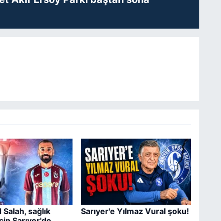
Salah, sağlık
Sarıyer'e Yılmaz Vural şoku!
çin Sarıyer'de