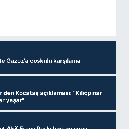
te Gazoz'a coşkulu karşılama
r’den Kocataş açıklaması: “Kılıçpınar
er yaşar"
t Akif Ersoy Parkı baştan sona