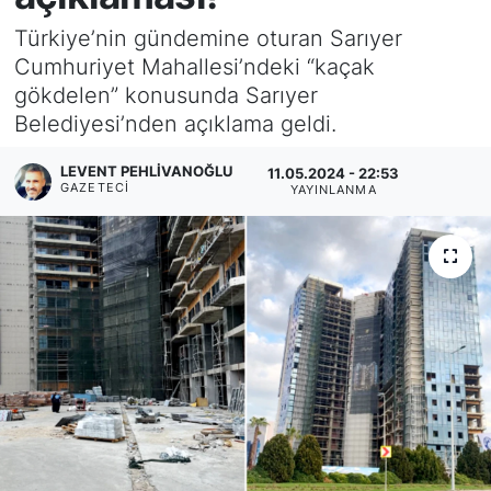
Türkiye’nin gündemine oturan Sarıyer
KÖŞE YAZILARI
Cumhuriyet Mahallesi’ndeki “kaçak
gökdelen” konusunda Sarıyer
KÖŞE YAZILARI (Arşiv)
Belediyesi’nden açıklama geldi.
KÜLTÜR SANAT
LEVENT PEHLIVANOĞLU
11.05.2024 - 22:53
GAZETECI
YAYINLANMA
MAGAZİN
RÖPORTAJ
SAĞLIK
SARIYER HABERLERİ
SARIYER İMAR BARIŞI
SEKTÖR