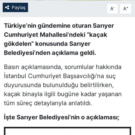
Paylaş
-
+
A
A
SİYASET
Türkiye’nin gündemine oturan Sarıyer
SON DAKİKA HABERİ
Cumhuriyet Mahallesi’ndeki “kaçak
gökdelen” konusunda Sarıyer
SPOR
Belediyesi’nden açıklama geldi.
TEKNOLOJİ
Basın açıklamasında, sorumlular hakkında
İstanbul Cumhuriyet Başsavcılığı’na suç
TÜRKİYE VE DÜNYA GÜNDEMİ
duyurusunda bulunulduğu belirtilirken,
VİDEO GALERİ
kaçak binayla ilgili bugüne kadar yaşanan
tüm süreç detaylarıyla anlatıldı.
YAŞAM
İşte Sarıyer Belediyesi’nin o açıklaması;