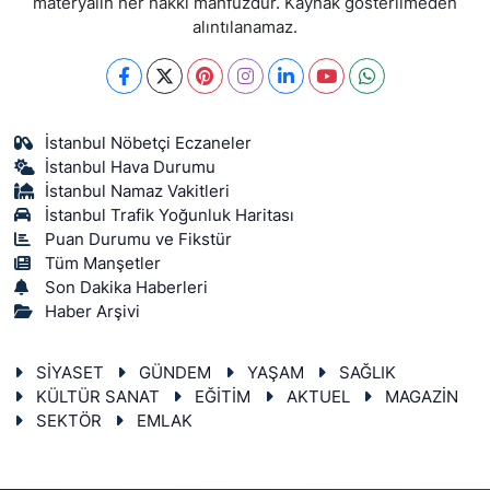
materyalin her hakkı mahfuzdur. Kaynak gösterilmeden
alıntılanamaz.
İstanbul Nöbetçi Eczaneler
İstanbul Hava Durumu
İstanbul Namaz Vakitleri
İstanbul Trafik Yoğunluk Haritası
Puan Durumu ve Fikstür
Tüm Manşetler
Son Dakika Haberleri
Haber Arşivi
SİYASET
GÜNDEM
YAŞAM
SAĞLIK
KÜLTÜR SANAT
EĞİTİM
AKTUEL
MAGAZİN
SEKTÖR
EMLAK