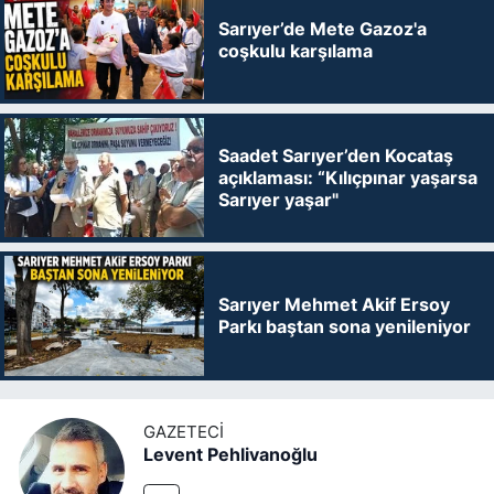
Sarıyer’de Mete Gazoz'a
coşkulu karşılama
Saadet Sarıyer’den Kocataş
açıklaması: “Kılıçpınar yaşarsa
Sarıyer yaşar"
Sarıyer Mehmet Akif Ersoy
Parkı baştan sona yenileniyor
GAZETECI
Levent Pehlivanoğlu