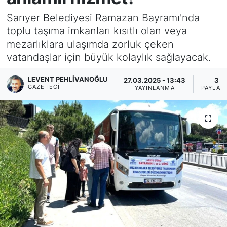
Sarıyer Belediyesi Ramazan Bayramı'nda
KÖŞE YAZILARI
toplu taşıma imkanları kısıtlı olan veya
mezarlıklara ulaşımda zorluk çeken
KÖŞE YAZILARI (Arşiv)
vatandaşlar için büyük kolaylık sağlayacak.
KÜLTÜR SANAT
LEVENT PEHLIVANOĞLU
27.03.2025 - 13:43
3
GAZETECI
YAYINLANMA
PAYLAŞ
MAGAZİN
RÖPORTAJ
SAĞLIK
SARIYER HABERLERİ
SARIYER İMAR BARIŞI
SEKTÖR