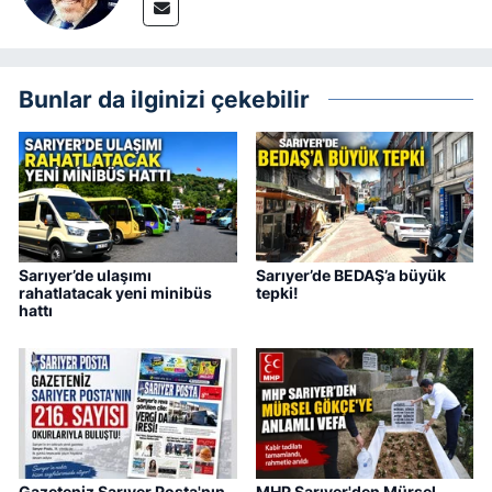
Bunlar da ilginizi çekebilir
Sarıyer’de ulaşımı
Sarıyer’de BEDAŞ’a büyük
rahatlatacak yeni minibüs
tepki!
hattı
Gazeteniz Sarıyer Posta'nın
MHP Sarıyer'den Mürsel