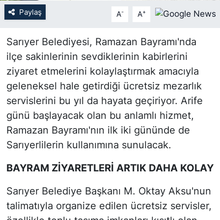
Paylaş
-
+
A
A
SİYASET
Sarıyer Belediyesi, Ramazan Bayramı'nda
SON DAKİKA HABERİ
ilçe sakinlerinin sevdiklerinin kabirlerini
ziyaret etmelerini kolaylaştırmak amacıyla
SPOR
geleneksel hale getirdiği ücretsiz mezarlık
TEKNOLOJİ
servislerini bu yıl da hayata geçiriyor. Arife
günü başlayacak olan bu anlamlı hizmet,
TÜRKİYE VE DÜNYA GÜNDEMİ
Ramazan Bayramı'nın ilk iki gününde de
Sarıyerlilerin kullanımına sunulacak.
VİDEO GALERİ
BAYRAM ZİYARETLERİ ARTIK DAHA KOLAY
YAŞAM
Sarıyer Belediye Başkanı M. Oktay Aksu'nun
talimatıyla organize edilen ücretsiz servisler,