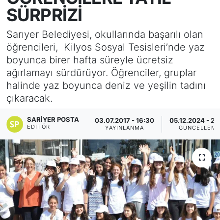
SÜRPRİZİ
KÖŞE YAZILARI
Sarıyer Belediyesi, okullarında başarılı olan
KÖŞE YAZILARI (Arşiv)
öğrencileri, Kilyos Sosyal Tesisleri’nde yaz
boyunca birer hafta süreyle ücretsiz
KÜLTÜR SANAT
ağırlamayı sürdürüyor. Öğrenciler, gruplar
halinde yaz boyunca deniz ve yeşilin tadını
MAGAZİN
çıkaracak.
RÖPORTAJ
SARIYER POSTA
03.07.2017 - 16:30
05.12.2024 - 20
EDITÖR
YAYINLANMA
GÜNCELLEM
SAĞLIK
SARIYER HABERLERİ
SARIYER İMAR BARIŞI
SEKTÖR