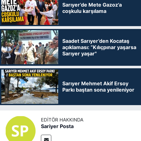
Sarıyer’de Mete Gazoz'a
coşkulu karşılama
Saadet Sarıyer’den Kocataş
açıklaması: “Kılıçpınar yaşarsa
Sarıyer yaşar"
Sarıyer Mehmet Akif Ersoy
Parkı baştan sona yenileniyor
EDITÖR HAKKINDA
Sariyer Posta