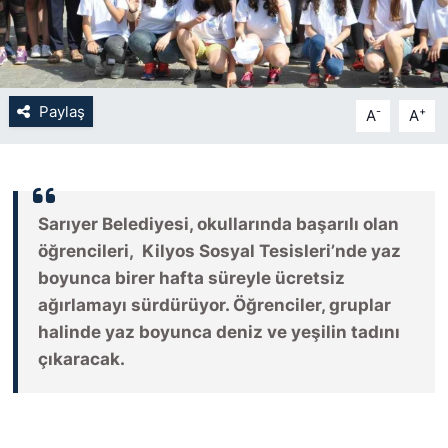
SİYASET
SON DAKİKA HABERİ
Paylaş
-
+
A
A
SPOR
TEKNOLOJİ
Sarıyer Belediyesi, okullarında başarılı olan
öğrencileri, Kilyos Sosyal Tesisleri’nde yaz
TÜRKİYE VE DÜNYA GÜNDEMİ
boyunca birer hafta süreyle ücretsiz
VİDEO GALERİ
ağırlamayı sürdürüyor. Öğrenciler, gruplar
halinde yaz boyunca deniz ve yeşilin tadını
YAŞAM
çıkaracak.