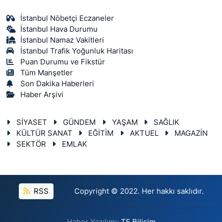
İstanbul Nöbetçi Eczaneler
İstanbul Hava Durumu
İstanbul Namaz Vakitleri
İstanbul Trafik Yoğunluk Haritası
Puan Durumu ve Fikstür
Tüm Manşetler
Son Dakika Haberleri
Haber Arşivi
SİYASET
GÜNDEM
YAŞAM
SAĞLIK
KÜLTÜR SANAT
EĞİTİM
AKTUEL
MAGAZİN
SEKTÖR
EMLAK
RSS
Copyright © 2022. Her hakkı saklıdır.