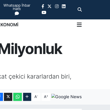
Whatsapp İhbar
Hattı
EKONOMİ
 Milyonluk
at çekici kararlardan biri,
-
+
A
A