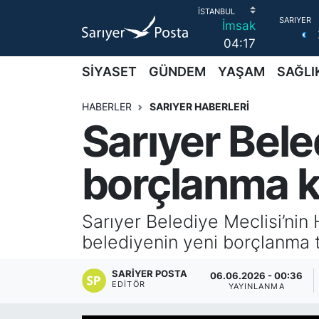
İmsak
04:17
AKTUEL
İstanbul Nöbetçi Eczaneler
SİYASET
GÜNDEM
YAŞAM
SAĞLI
ALT MANŞETLER
İstanbul Hava Durumu
HABERLER
SARIYER HABERLERİ
Sarıyer Bel
EĞİTİM
İstanbul Namaz Vakitleri
EKONOMİ
İstanbul Trafik Yoğunluk Haritası
borçlanma k
EMLAK
Süper Lig Puan Durumu ve Fikstür
Sarıyer Belediye Meclisi’nin 
FOTO GALERİ
Tüm Manşetler
belediyenin yeni borçlanma t
GÜNCEL HABERLER
Son Dakika Haberleri
SARIYER POSTA
06.06.2026 - 00:36
EDITÖR
YAYINLANMA
GÜNDEM
Haber Arşivi