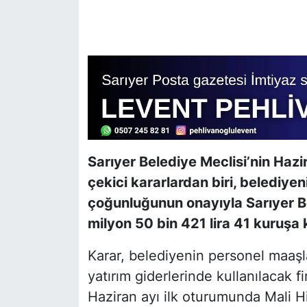
SİYASET
SON DAKİKA HABERİ
SPOR
TEKNOLOJİ
Sarıyer Belediye Meclisi’nin Hazi
TÜRKİYE VE DÜNYA GÜNDEMİ
çekici kararlardan biri, belediyen
çoğunluğunun onayıyla Sarıyer 
VİDEO GALERİ
milyon 50 bin 421 lira 41 kuruşa 
YAŞAM
Karar, belediyenin personel maaşl
yatırım giderlerinde kullanılacak 
Haziran ayı ilk oturumunda Mali 