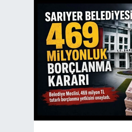
KÖŞE YAZILARI
KÖŞE YAZILARI (Arşiv)
KÜLTÜR SANAT
MAGAZİN
RÖPORTAJ
SAĞLIK
SARIYER HABERLERİ
SARIYER İMAR BARIŞI
SEKTÖR