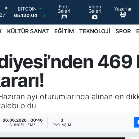
Foto
Video
Yazarlar
DOLAR
Galeri
Galeri
°
27
47,7106
0.17
EURO
55,1652
0.27
K
KÜLTÜR SANAT
EĞİTİM
TEKNOLOJİ
SPOR
STERLİN
64,4046
0.35
GRAM ALTIN
ediyesi’nden 469
6648.99
2.59
BİST100
13.773
-19
ararı!
BITCOIN
65.130,04
1.2
Haziran ayı oturumlarında alınan en dikk
alebi oldu.
06.06.2026 - 00:46
3
GÜNCELLEME
PAYLAŞIM