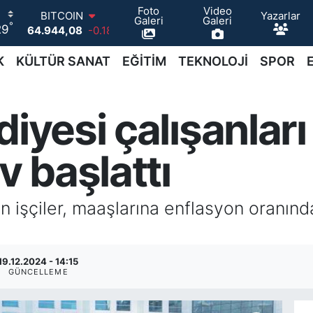
64.944,08
-0.18
Foto
Video
Yazarlar
Galeri
Galeri
DOLAR
°
29
47,7436
0.18
EURO
K
KÜLTÜR SANAT
EĞİTİM
TEKNOLOJİ
SPOR
55,2510
0.32
STERLİN
64,4811
0.38
diyesi çalışanlar
GRAM ALTIN
6660.55
0.03
BİST100
v başlattı
13.779
-14
n işçiler, maaşlarına enflasyon oranınd
19.12.2024 - 14:15
GÜNCELLEME