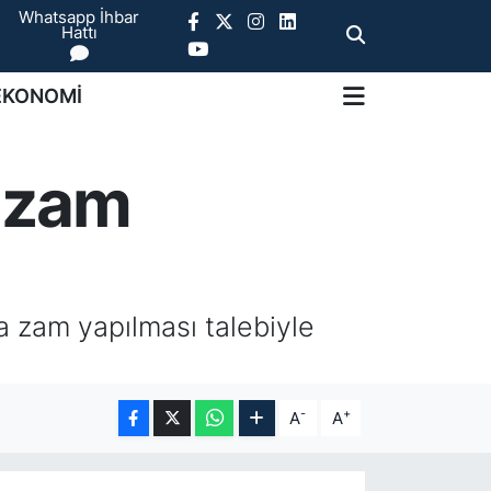
Whatsapp İhbar
Hattı
EKONOMİ
ı zam
a zam yapılması talebiyle
-
+
A
A