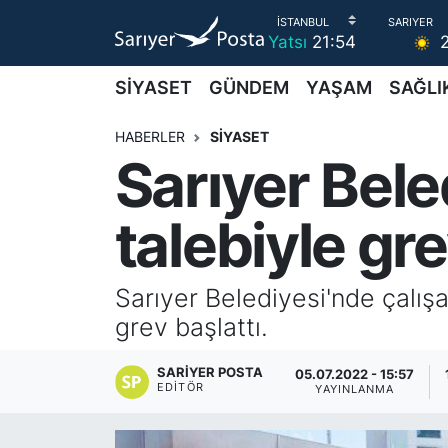
Yatsı
21:54
AKTUEL
İstanbul Nöbetçi Eczaneler
SİYASET
GÜNDEM
YAŞAM
SAĞLI
ALT MANŞETLER
İstanbul Hava Durumu
HABERLER
SİYASET
Sarıyer Bele
EĞİTİM
İstanbul Namaz Vakitleri
talebiyle gre
EKONOMİ
İstanbul Trafik Yoğunluk Haritası
EMLAK
Süper Lig Puan Durumu ve Fikstür
Sarıyer Belediyesi'nde çalışa
grev başlattı.
FOTO GALERİ
Tüm Manşetler
SARIYER POSTA
05.07.2022 - 15:57
GÜNCEL HABERLER
Son Dakika Haberleri
EDITÖR
YAYINLANMA
GÜNDEM
Haber Arşivi