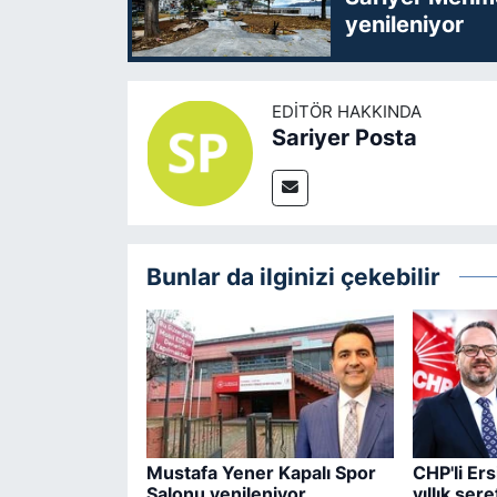
yenileniyor
EDITÖR HAKKINDA
Sariyer Posta
Bunlar da ilginizi çekebilir
Mustafa Yener Kapalı Spor
CHP'li Er
Salonu yenileniyor
yıllık şere