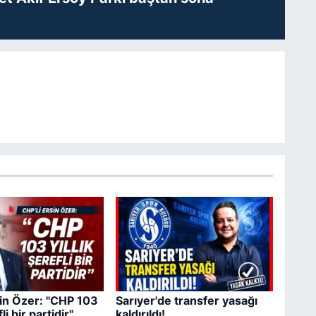
sin Özer: "CHP 103
Sarıyer'de transfer yasağı
fli bir partidir"
kaldırıldı!