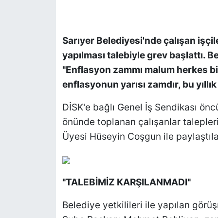
SİYASET
Sarıyer Belediyesi'nde çalışan işç
SON DAKİKA HABERİ
yapılması talebiyle grev başlattı. B
"Enflasyon zammı malum herkes bil
SPOR
enflasyonun yarısı zamdır, bu yıllık
TEKNOLOJİ
DİSK'e bağlı Genel İş Sendikası önc
önünde toplanan çalışanlar talepleri
TÜRKİYE VE DÜNYA GÜNDEMİ
Üyesi Hüseyin Coşgun ile paylaştıla
VİDEO GALERİ
YAŞAM
"TALEBİMİZ KARŞILANMADI"
Belediye yetkilileri ile yapılan gör