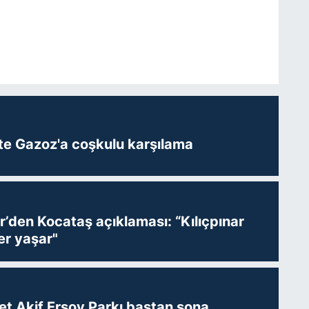
te Gazoz'a coşkulu karşılama
r’den Kocataş açıklaması: “Kılıçpınar
er yaşar"
t Akif Ersoy Parkı baştan sona