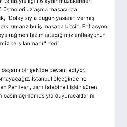
alebiyle ilgili 6 aydır müzakereleri
 görüşmeleri uzlaşma masasında
ek, "Dolayısıyla bugün yasanın vermiş
dık, umarız bu iş masada bitsin. Enflasyon
eye rağmen bizim istediğimiz enflasyonun
bimiz karşılanmadı." dedi.
başarılı bir şekilde devam ediyor.
mayacağız. İstanbul ölçeğinde ne
yen Pehlivan, zam talebine ilişkin süren
rın basın açıklamasıyla duyuracaklarını