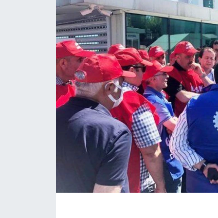
KÖŞE YAZILARI
KÖŞE YAZILARI (Arşiv)
KÜLTÜR SANAT
MAGAZİN
RÖPORTAJ
SAĞLIK
SARIYER HABERLERİ
SARIYER İMAR BARIŞI
SEKTÖR