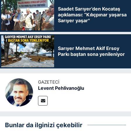
Saadet Sarıyer’den Kocataş
açıklaması: “Kılıçpınar yaşarsa
Sarıyer yaşar"
Sarıyer Mehmet Akif Ersoy
Parkı baştan sona yenileniyor
GAZETECI
Levent Pehlivanoğlu
Bunlar da ilginizi çekebilir