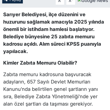
A
A
SİYASET
Sarıyer Belediyesi, ilçe düzenini ve
huzurunu sağlamak amacıyla 2025 yılında
SON DAKİKA HABERİ
önemli bir istihdam hamlesi başlatıyor.
Belediye bünyesine 25 zabıta memuru
SPOR
kadrosu açıldı. Alım süreci KPSS puanıyla
TEKNOLOJİ
yapılacak.
TÜRKİYE VE DÜNYA GÜNDEMİ
Kimler Zabıta Memuru Olabilir?
Zabıta memuru kadrosuna başvuracak
VİDEO GALERİ
adayların, 657 Sayılı Devlet Memurları
YAŞAM
Kanunu'nda belirtilen genel şartların yanı
sıra, Belediye Zabıta Yönetmeliği'nde yer
alan özel şartları da taşıması gerekiyor.