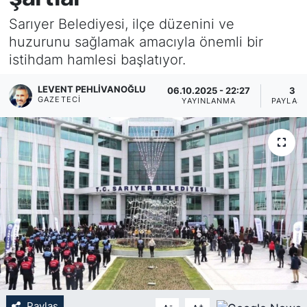
Sarıyer Belediyesi, ilçe düzenini ve
KÖŞE YAZILARI
huzurunu sağlamak amacıyla önemli bir
istihdam hamlesi başlatıyor.
KÖŞE YAZILARI (Arşiv)
LEVENT PEHLIVANOĞLU
06.10.2025 - 22:27
3
KÜLTÜR SANAT
GAZETECI
YAYINLANMA
PAYLAŞ
MAGAZİN
RÖPORTAJ
SAĞLIK
SARIYER HABERLERİ
SARIYER İMAR BARIŞI
SEKTÖR
Paylaş
-
+