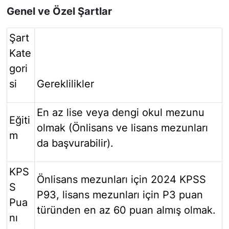
Genel ve Özel Şartlar
Şart
Kate
gori
si
Gereklilikler
En az lise veya dengi okul mezunu
Eğiti
olmak (Önlisans ve lisans mezunları
m
da başvurabilir).
KPS
Önlisans mezunları için 2024 KPSS
S
P93, lisans mezunları için P3 puan
Pua
türünden en az 60 puan almış olmak.
nı