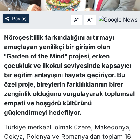
SİYASET
Paylaş
-
+
A
A
SON DAKİKA HABERİ
Nöroçeşitlilik farkındalığını artırmayı
amaçlayan yenilikçi bir girişim olan
SPOR
"Garden of the Mind" projesi, erken
TEKNOLOJİ
çocukluk ve ilkokul seviyesinde kapsayıcı
bir eğitim anlayışını hayata geçiriyor. Bu
TÜRKİYE VE DÜNYA GÜNDEMİ
özel proje, bireylerin farklılıklarının birer
zenginlik olduğunu vurgulayarak toplumsal
VİDEO GALERİ
empati ve hoşgörü kültürünü
YAŞAM
güçlendirmeyi hedefliyor.
Türkiye merkezli olmak üzere, Makedonya,
Çekya, Polonya ve Romanya'dan toplam 16