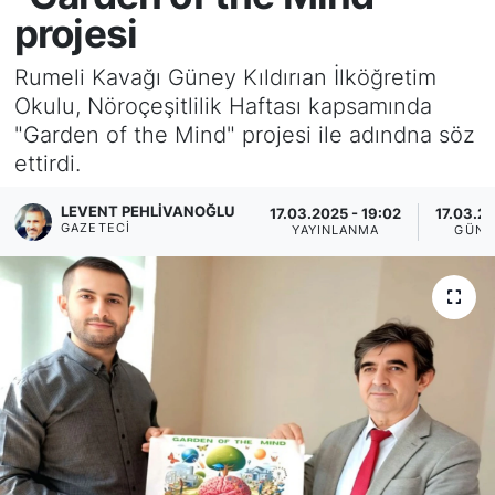
projesi
KÖŞE YAZILARI
Rumeli Kavağı Güney Kıldırıan İlköğretim
KÖŞE YAZILARI (Arşiv)
Okulu, Nöroçeşitlilik Haftası kapsamında
"Garden of the Mind" projesi ile adındna söz
KÜLTÜR SANAT
ettirdi.
MAGAZİN
LEVENT PEHLIVANOĞLU
17.03.2025 - 19:02
17.03.20
GAZETECI
YAYINLANMA
GÜNC
RÖPORTAJ
SAĞLIK
SARIYER HABERLERİ
SARIYER İMAR BARIŞI
SEKTÖR