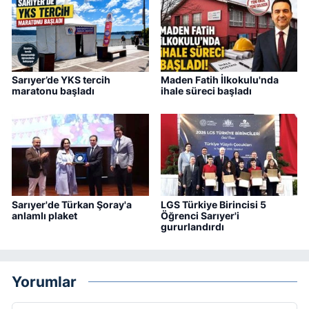
Sarıyer’de YKS tercih
Maden Fatih İlkokulu'nda
maratonu başladı
ihale süreci başladı
Sarıyer'de Türkan Şoray'a
LGS Türkiye Birincisi 5
anlamlı plaket
Öğrenci Sarıyer'i
gururlandırdı
Yorumlar