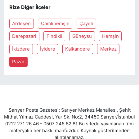
Rize Diğer İlçeler
SİYASET
Ardeşen
Çamlıhemşin
Çayeli
SON DAKİKA HABERİ
Derepazari
Findikli
Güneysu
Hemşin
SPOR
İkizdere
İyidere
Kalkandere
Merkez
TEKNOLOJİ
Pazar
TÜRKİYE VE DÜNYA GÜNDEMİ
VİDEO GALERİ
YAŞAM
Sarıyer Posta Gazetesi: Sarıyer Merkez Mahallesi, Şehit
Mithat Yılmaz Caddesi, Yar Sk. No:2, 34450 Sarıyer/İstanbul
0212 271 26 46 - 0507 245 82 81 Bu sitede yayınlanan tüm
materyalin her hakkı mahfuzdur. Kaynak gösterilmeden
alıntılanamaz.