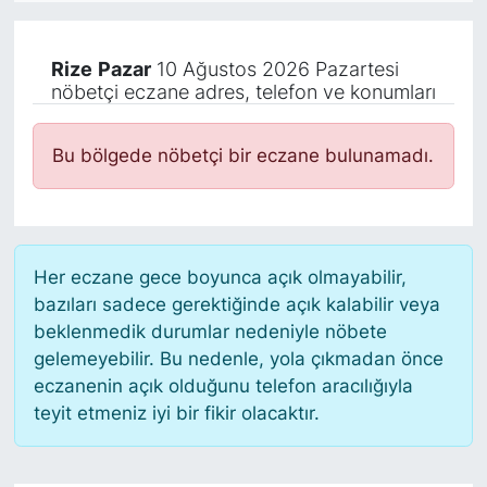
KÖŞE YAZILARI
Rize
Pazar
10 Ağustos 2026 Pazartesi
nöbetçi eczane adres, telefon ve konumları
KÖŞE YAZILARI (Arşiv)
KÜLTÜR SANAT
Bu bölgede nöbetçi bir eczane bulunamadı.
MAGAZİN
RÖPORTAJ
Her eczane gece boyunca açık olmayabilir,
bazıları sadece gerektiğinde açık kalabilir veya
SAĞLIK
beklenmedik durumlar nedeniyle nöbete
gelemeyebilir. Bu nedenle, yola çıkmadan önce
SARIYER HABERLERİ
eczanenin açık olduğunu telefon aracılığıyla
teyit etmeniz iyi bir fikir olacaktır.
SARIYER İMAR BARIŞI
SEKTÖR