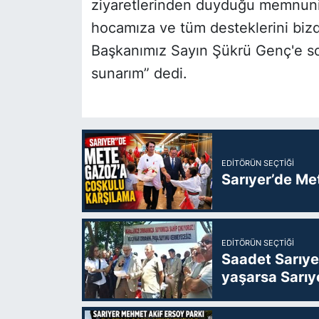
ziyaretlerinden duyduğu memnuniye
hocamıza ve tüm desteklerini biz
Başkanımız Sayın Şükrü Genç'e son
sunarım” dedi.
EDITÖRÜN SEÇTIĞI
Sarıyer’de Me
EDITÖRÜN SEÇTIĞI
Saadet Sarıye
yaşarsa Sarıy