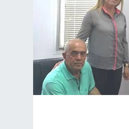
KÖŞE YAZILARI
KÖŞE YAZILARI (Arşiv)
KÜLTÜR SANAT
MAGAZİN
RÖPORTAJ
SAĞLIK
SARIYER HABERLERİ
SARIYER İMAR BARIŞI
SEKTÖR