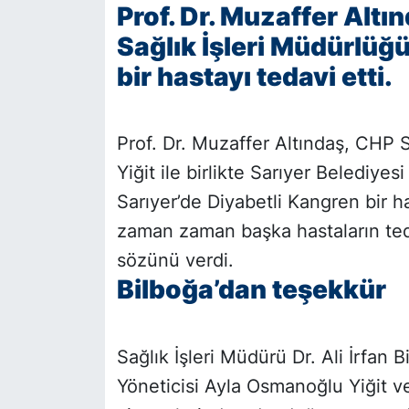
Prof. Dr. Muzaffer Altı
Sağlık İşleri Müdürlüğü
SİYASET
bir hastayı tedavi etti.
SON DAKİKA HABERİ
SPOR
Prof. Dr. Muzaffer Altındaş, CHP S
Yiğit ile birlikte Sarıyer Belediyes
TEKNOLOJİ
Sarıyer’de Diyabetli Kangren bir h
TÜRKİYE VE DÜNYA GÜNDEMİ
zaman zaman başka hastaların tedav
sözünü verdi.
VİDEO GALERİ
Bilboğa’dan teşekkür
YAŞAM
Sağlık İşleri Müdürü Dr. Ali İrfan 
Yöneticisi Ayla Osmanoğlu Yiğit ve