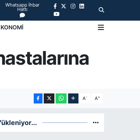
Whatsapp İhbar
Hattı
EKONOMİ
hastalarına
-
+
A
A
ükleniyor...