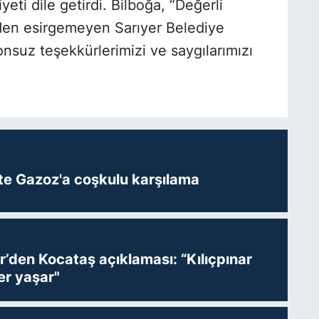
ti dile getirdi. Bilboğa, “Değerli
den esirgemeyen Sarıyer Belediye
suz teşekkürlerimizi ve saygılarımızı
te Gazoz'a coşkulu karşılama
r’den Kocataş açıklaması: “Kılıçpınar
er yaşar"