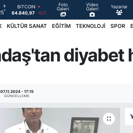
Foto
Video
BITCOIN
Yazarlar
Galeri
Galeri
°
25
64.840,97
-0.15
DOLAR
47,7436
0.18
K
KÜLTÜR SANAT
EĞİTİM
TEKNOLOJİ
SPOR
EURO
55,2510
0.32
STERLİN
ındaş'tan diyabet 
64,4811
0.38
GRAM ALTIN
6660.55
0
BİST100
13.779
-14
07.11.2024 - 17:15
GÜNCELLEME
Y