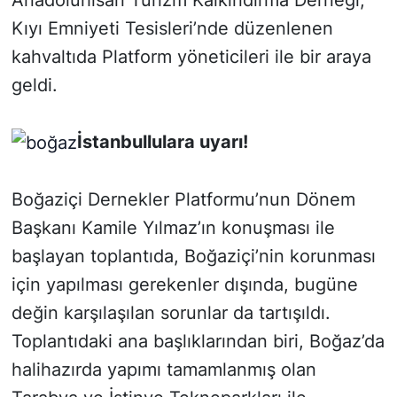
Kıyı Emniyeti Tesisleri’nde düzenlenen
SİYASET
kahvaltıda Platform yöneticileri ile bir araya
geldi.
SON DAKİKA HABERİ
SPOR
İstanbullulara uyarı!
TEKNOLOJİ
Boğaziçi Dernekler Platformu’nun Dönem
TÜRKİYE VE DÜNYA GÜNDEMİ
Başkanı Kamile Yılmaz’ın konuşması ile
başlayan toplantıda, Boğaziçi’nin korunması
VİDEO GALERİ
için yapılması gerekenler dışında, bugüne
değin karşılaşılan sorunlar da tartışıldı.
YAŞAM
Toplantıdaki ana başlıklarından biri, Boğaz’da
halihazırda yapımı tamamlanmış olan