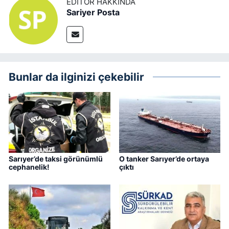
EDITÖR HAKKINDA
Sariyer Posta
Bunlar da ilginizi çekebilir
Sarıyer’de taksi görünümlü
O tanker Sarıyer’de ortaya
cephanelik!
çıktı