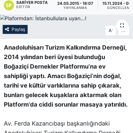
SARIYER POSTA
24.05.2015 - 18:07
15.11.2024 - 05
EDITÖR
YAYINLANMA
GÜNCELLEME
KÖŞE YAZILARI
KÖŞE YAZILARI (Arşiv)
Paylaş
-
+
A
A
KÜLTÜR SANAT
Anadoluhisarı Turizm Kalkındırma Derneği,
MAGAZİN
2014 yılından beri üyesi bulunduğu
Boğaziçi Dernekler Platformu’na ev
RÖPORTAJ
sahipliği yaptı. Amacı Boğaziçi’nin doğal,
tarihi ve kültür varlıklarına sahip çıkarak,
SAĞLIK
bunları gelecek kuşaklara aktarmak olan
SARIYER HABERLERİ
Platform’da ciddi sorunlar masaya yatırıldı.
SARIYER İMAR BARIŞI
Av. Ferda Kazancıbaşı başkanlığındaki
SEKTÖR
Anadoluhisarı Turizm Kalkındırma Derneği,