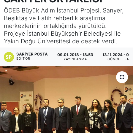
ÖDEB Büyük Adım İstanbul Projesi, Sarıyer,
KÖŞE YAZILARI
Beşiktaş ve Fatih rehberlik araştırma
merkezlerinin ortaklığında yürütüldü.
KÖŞE YAZILARI (Arşiv)
Projeye İstanbul Büyükşehir Belediyesi ile
Yakın Doğu Üniversitesi de destek verdi.
KÜLTÜR SANAT
SARIYER POSTA
09.01.2018 - 18:53
13.11.2024 - 00
MAGAZİN
EDITÖR
YAYINLANMA
GÜNCELLEME
RÖPORTAJ
SAĞLIK
SARIYER HABERLERİ
SARIYER İMAR BARIŞI
SEKTÖR