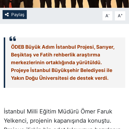
SİYASET
Paylaş
-
+
A
A
SON DAKİKA HABERİ
SPOR
ÖDEB Büyük Adım İstanbul Projesi, Sarıyer,
Beşiktaş ve Fatih rehberlik araştırma
TEKNOLOJİ
merkezlerinin ortaklığında yürütüldü.
Projeye İstanbul Büyükşehir Belediyesi ile
TÜRKİYE VE DÜNYA GÜNDEMİ
Yakın Doğu Üniversitesi de destek verdi.
VİDEO GALERİ
YAŞAM
İstanbul Milli Eğitim Müdürü Ömer Faruk
Yelkenci, projenin kapanışında konuştu.