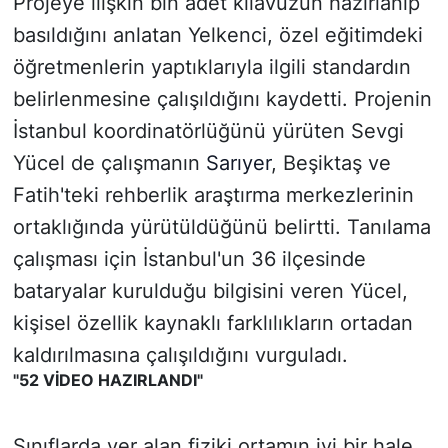
Projeye ilişkin bin adet kılavuzun hazırlanıp
basıldığını anlatan Yelkenci, özel eğitimdeki
öğretmenlerin yaptıklarıyla ilgili standardın
belirlenmesine çalışıldığını kaydetti. Projenin
İstanbul koordinatörlüğünü yürüten Sevgi
Yücel de çalışmanın
Sarıyer
, Beşiktaş ve
Fatih'teki rehberlik araştırma merkezlerinin
ortaklığında yürütüldüğünü belirtti. Tanılama
çalışması için İstanbul'un 36 ilçesinde
bataryalar kurulduğu bilgisini veren Yücel,
kişisel özellik kaynaklı farklılıkların ortadan
kaldırılmasına çalışıldığını vurguladı.
"52 VİDEO HAZIRLANDI"
Sınıflarda yer alan fiziki ortamın iyi bir hale