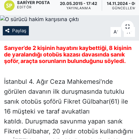
SARIYER POSTA
20.05.2015 - 17:42
14.11.2024 - 00
EDITÖR
YAYINLANMA
GÜNCELLEME
KÖŞE YAZILARI
KÖŞE YAZILARI (Arşiv)
Paylaş
-
+
A
A
KÜLTÜR SANAT
Sarıyer’de 2 kişinin hayatını kaybettiği, 8 kişinin
de yaralandığı otobüs kazası davasında sanık
MAGAZİN
şoför, araçta sorunların bulunduğunu söyledi.
RÖPORTAJ
İstanbul 4. Ağır Ceza Mahkemesi’nde
SAĞLIK
görülen davanın ilk duruşmasında tutuklu
sanık otobüs şoförü Fikret Gülbahar(61) ile
SARIYER HABERLERİ
16 müşteki ve taraf avukatları
katıldı. Duruşmada savunma yapan sanık
SARIYER İMAR BARIŞI
Fikret Gülbahar, 20 yıldır otobüs kullandığını
SEKTÖR