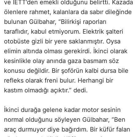
ve İETT’den emekli olduğunu belirtti. Kazada
ölenlere rahmet, kalanlara da sabır dileğinde
SİYASET
bulunan Gülbahar, “Bilirkişi raporları
SON DAKİKA HABERİ
taraflıdır, kabul etmiyorum. Elektrik şalteri
otobüste gizli bir yere saklanmıştır. Oysa
SPOR
elimin altında olması gerekirdi. İkinci olarak
kesinlikle olay anında gaza basmam söz
TEKNOLOJİ
konusu değildir. Bir şoförün kalbi dursa bile
TÜRKİYE VE DÜNYA GÜNDEMİ
refleks olarak freni bulur. Herhangi bir
kastım olmadığı açıktır.” dedi.
VİDEO GALERİ
YAŞAM
İkinci durağa gelene kadar motor sesinin
normal olduğunu söyleyen Gülbahar, “Ben
araç durmuyor diye bağırdım. Bir küfür falan