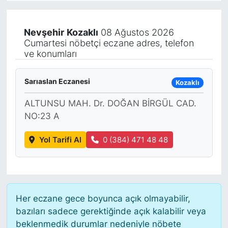
KÖŞE YAZILARI
Nevşehir
Kozaklı
08 Ağustos 2026
Cumartesi nöbetçi eczane adres, telefon
KÖŞE YAZILARI (Arşiv)
ve konumları
KÜLTÜR SANAT
Sarıaslan Eczanesi
Kozaklı
MAGAZİN
ALTUNSU MAH. Dr. DOĞAN BİRGÜL CAD.
NO:23 A
RÖPORTAJ
Yol Tarifi Al
0 (384) 471 48 48
SAĞLIK
SARIYER HABERLERİ
Her eczane gece boyunca açık olmayabilir,
SARIYER İMAR BARIŞI
bazıları sadece gerektiğinde açık kalabilir veya
beklenmedik durumlar nedeniyle nöbete
SEKTÖR