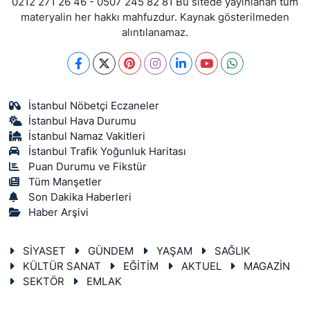
0212 271 26 46 - 0507 245 82 81 Bu sitede yayınlanan tüm
materyalin her hakkı mahfuzdur. Kaynak gösterilmeden
alıntılanamaz.
İstanbul Nöbetçi Eczaneler
İstanbul Hava Durumu
İstanbul Namaz Vakitleri
İstanbul Trafik Yoğunluk Haritası
Puan Durumu ve Fikstür
Tüm Manşetler
Son Dakika Haberleri
Haber Arşivi
SİYASET
GÜNDEM
YAŞAM
SAĞLIK
KÜLTÜR SANAT
EĞİTİM
AKTUEL
MAGAZİN
SEKTÖR
EMLAK