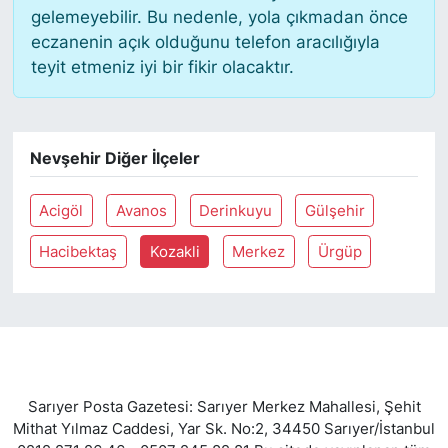
gelemeyebilir. Bu nedenle, yola çıkmadan önce
eczanenin açık olduğunu telefon aracılığıyla
SİYASET
teyit etmeniz iyi bir fikir olacaktır.
SON DAKİKA HABERİ
SPOR
Nevşehir Diğer İlçeler
TEKNOLOJİ
Acigöl
Avanos
Derinkuyu
Gülşehir
TÜRKİYE VE DÜNYA GÜNDEMİ
Hacibektaş
Kozakli
Merkez
Ürgüp
VİDEO GALERİ
YAŞAM
Sarıyer Posta Gazetesi: Sarıyer Merkez Mahallesi, Şehit
Mithat Yılmaz Caddesi, Yar Sk. No:2, 34450 Sarıyer/İstanbul