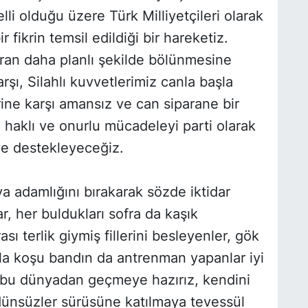
li olduğu üzere Türk Milliyetçileri olarak
fikrin temsil edildiği bir hareketiz.
an daha planlı şekilde bölünmesine
rşı, Silahlı kuvvetlerimiz canla başla
ine karşı amansız ve can siparane bir
haklı ve onurlu mücadeleyi parti olarak
ve destekleyeceğiz.
a adamlığını bırakarak sözde iktidar
r, her buldukları sofra da kaşık
sı terlik giymiş fillerini besleyenler, gök
la koşu bandın da antrenman yapanlar iyi
in bu dünyadan geçmeye hazırız, kendini
dünsüzler sürüsüne katılmaya tevessül