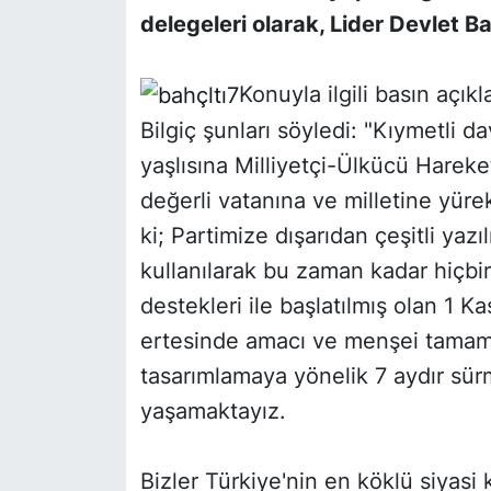
delegeleri olarak, Lider Devlet Bahç
SİYASET
Konuyla ilgili basın açı
SON DAKİKA HABERİ
Bilgiç şunları söyledi: "Kıymetli 
SPOR
yaşlısına Milliyetçi-Ülkücü Hareket
değerli vatanına ve milletine yüre
TEKNOLOJİ
ki; Partimize dışarıdan çeşitli yazı
kullanılarak bu zaman kadar hiçbir
TÜRKİYE VE DÜNYA GÜNDEMİ
destekleri ile başlatılmış olan 1 
VİDEO GALERİ
ertesinde amacı ve menşei tamam
tasarımlamaya yönelik 7 aydır sürm
YAŞAM
yaşamaktayız.
Bizler Türkiye'nin en köklü siyasi 