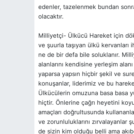
edenler, tazelenmek bundan sonra 
olacaktır.
Milliyetçi- Ülkücü Hareket için d
ve şuurla taşıyan ülkü kervanları 
ne de bir defa bile soluklanır. Mi
alanlarını kendisine yerleşim ala
yaparsa yapsın hiçbir şekil ve su
konuşanlar, liderimiz ve bu harek
Ülkücülerin omuzuna basa basa y
hiçtir. Önlerine çağrı heyetini ko
amaçları doğrultusunda kullananla
ve zorunluluklarını zırvalayanlar ş
de sizin kim olduğu belli ama akıbe