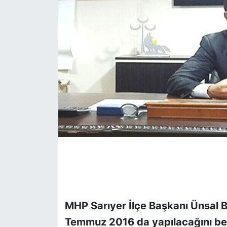
KÖŞE YAZILARI
KÖŞE YAZILARI (Arşiv)
KÜLTÜR SANAT
MAGAZİN
RÖPORTAJ
SAĞLIK
SARIYER HABERLERİ
SARIYER İMAR BARIŞI
MHP Sarıyer İlçe Başkanı Ünsal B
Temmuz 2016 da yapılacağını beli
SEKTÖR