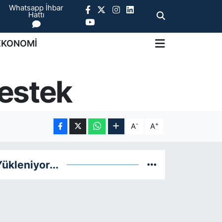
Whatsapp İhbar
Hattı
EKONOMİ
destek
-
+
A
A
ükleniyor...