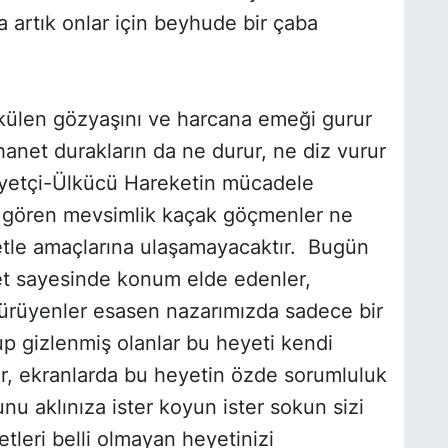
artık onlar için beyhude bir çaba
ökülen gözyaşını ve harcana emeği gurur
ihanet durakların da ne durur, ne diz vurur
lliyetçi-Ülkücü Hareketin mücadele
nı gören mevsimlik kaçak göçmenler ne
retle amaçlarına ulaşamayacaktır. Bugün
et sayesinde konum elde edenler,
ürüyenler esasen nazarımızda sadece bir
yup gizlenmiş olanlar bu heyeti kendi
r, ekranlarda bu heyetin özde sorumluluk
unu aklınıza ister koyun ister sokun sizi
tleri belli olmayan heyetinizi