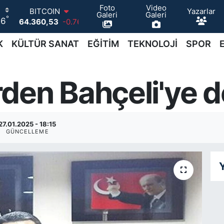
Foto
Video
Yazarlar
DOLAR
Galeri
Galeri
°
26
47,7143
0.16
EURO
55,0317
-0.02
K
KÜLTÜR SANAT
EĞİTİM
TEKNOLOJİ
SPOR
STERLİN
64,2463
0.07
GRAM ALTIN
den Bahçeli'ye 
6574.81
1.44
BİST100
13.887
64
BITCOIN
27.01.2025 - 18:15
64.360,53
-0.76
GÜNCELLEME
Y