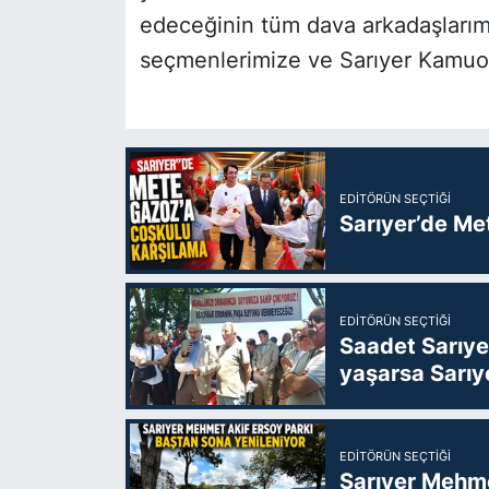
edeceğinin tüm dava arkadaşlarımız
seçmenlerimize ve Sarıyer Kamuoy
EDITÖRÜN SEÇTIĞI
Sarıyer’de Me
EDITÖRÜN SEÇTIĞI
Saadet Sarıye
yaşarsa Sarıy
EDITÖRÜN SEÇTIĞI
Sarıyer Mehme