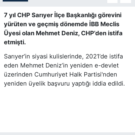
SİYASET
7 yıl CHP Sarıyer İlçe Başkanlığı görevini
yürüten ve geçmiş dönemde İBB Meclis
SON DAKİKA HABERİ
Üyesi olan Mehmet Deniz, CHP’den istifa
etmişti.
SPOR
Sarıyer’in siyasi kulislerinde, 2021’de istifa
TEKNOLOJİ
eden Mehmet Deniz’in yeniden e-devlet
üzerinden Cumhuriyet Halk Partisi'nden
TÜRKİYE VE DÜNYA GÜNDEMİ
yeniden üyelik başvuru yaptığı iddia edildi.
VİDEO GALERİ
YAŞAM