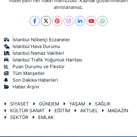
materyalin her hakkı mahfuzdur. Kaynak gösterilmeden
alıntılanamaz.
İstanbul Nöbetçi Eczaneler
İstanbul Hava Durumu
İstanbul Namaz Vakitleri
İstanbul Trafik Yoğunluk Haritası
Puan Durumu ve Fikstür
Tüm Manşetler
Son Dakika Haberleri
Haber Arşivi
SİYASET
GÜNDEM
YAŞAM
SAĞLIK
KÜLTÜR SANAT
EĞİTİM
AKTUEL
MAGAZİN
SEKTÖR
EMLAK