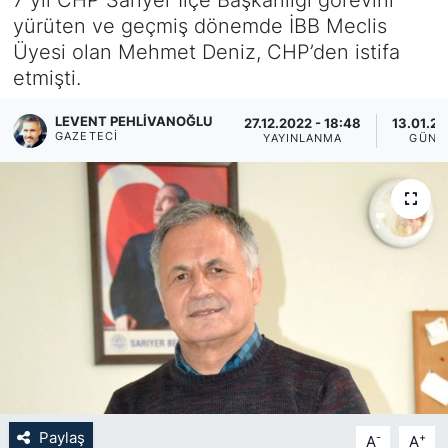
yürüten ve geçmiş dönemde İBB Meclis
KÖŞE YAZILARI
Üyesi olan Mehmet Deniz, CHP’den istifa
etmişti.
KÖŞE YAZILARI (Arşiv)
LEVENT PEHLIVANOĞLU
27.12.2022 - 18:48
13.01.20
KÜLTÜR SANAT
GAZETECI
YAYINLANMA
GÜNC
MAGAZİN
RÖPORTAJ
SAĞLIK
SARIYER HABERLERİ
SARIYER İMAR BARIŞI
Paylaş
-
+
A
A
SEKTÖR