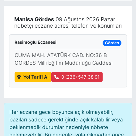
KÖŞE YAZILARI
Manisa
Gördes
09 Ağustos 2026 Pazar
nöbetçi eczane adres, telefon ve konumları
KÖŞE YAZILARI (Arşiv)
KÜLTÜR SANAT
Rasimoğlu Eczanesi
Gördes
CUMA MAH. ATATÜRK CAD. NO:36 B
MAGAZİN
GÖRDES Milli Eğitim Müdürlüğü Caddesi
RÖPORTAJ
Yol Tarifi Al
0 (236) 547 38 91
SAĞLIK
SARIYER HABERLERİ
Her eczane gece boyunca açık olmayabilir,
SARIYER İMAR BARIŞI
bazıları sadece gerektiğinde açık kalabilir veya
beklenmedik durumlar nedeniyle nöbete
gelemeyebilir. Bu nedenle, yola çıkmadan önce
SEKTÖR