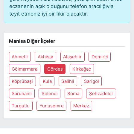
eczanenin açık olduğunu telefon aracılığıyla
teyit etmeniz iyi bir fikir olacaktır.
SİYASET
SON DAKİKA HABERİ
Manisa Diğer İlçeler
SPOR
Ahmetli
Akhisar
Alaşehiir
Demirci
TEKNOLOJİ
Gölmarmara
Gördes
Kirkağaç
TÜRKİYE VE DÜNYA GÜNDEMİ
Köprübaşi
Kula
Salihli
Sarigöl
VİDEO GALERİ
Saruhanli
Selendi
Soma
Şehzadeler
YAŞAM
Turgutlu
Yunusemre
Merkez