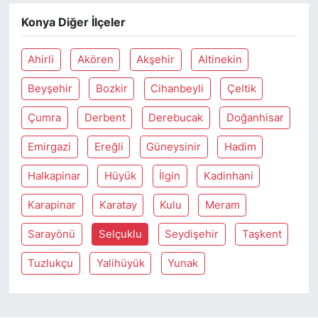
Konya Diğer İlçeler
Ahirli
Akören
Akşehir
Altinekin
Beyşehir
Bozkir
Cihanbeyli
Çeltik
Çumra
Derbent
Derebucak
Doğanhisar
Emirgazi
Ereğli
Güneysinir
Hadim
Halkapinar
Hüyük
İlgin
Kadinhani
Karapinar
Karatay
Kulu
Meram
Sarayönü
Selçuklu
Seydişehir
Taşkent
Tuzlukçu
Yalihüyük
Yunak