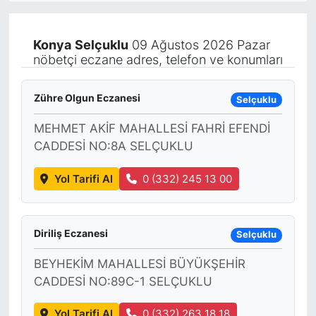
KÖŞE YAZILARI
Konya
Selçuklu
09 Ağustos 2026 Pazar
nöbetçi eczane adres, telefon ve konumları
KÖŞE YAZILARI (Arşiv)
KÜLTÜR SANAT
Zühre Olgun Eczanesi
Selçuklu
MEHMET AKİF MAHALLESİ FAHRİ EFENDİ
MAGAZİN
CADDESİ NO:8A SELÇUKLU
RÖPORTAJ
Yol Tarifi Al
0 (332) 245 13 00
SAĞLIK
Diriliş Eczanesi
Selçuklu
SARIYER HABERLERİ
BEYHEKİM MAHALLESİ BÜYÜKŞEHİR
SARIYER İMAR BARIŞI
CADDESİ NO:89C-1 SELÇUKLU
SEKTÖR
Yol Tarifi Al
0 (332) 263 18 18