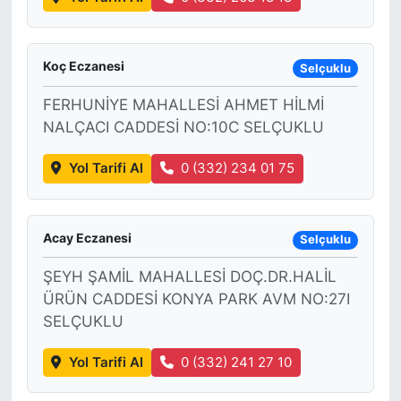
SİYASET
Koç Eczanesi
Selçuklu
SON DAKİKA HABERİ
FERHUNİYE MAHALLESİ AHMET HİLMİ
NALÇACI CADDESİ NO:10C SELÇUKLU
SPOR
Yol Tarifi Al
0 (332) 234 01 75
TEKNOLOJİ
TÜRKİYE VE DÜNYA GÜNDEMİ
Acay Eczanesi
Selçuklu
VİDEO GALERİ
ŞEYH ŞAMİL MAHALLESİ DOÇ.DR.HALİL
ÜRÜN CADDESİ KONYA PARK AVM NO:27I
YAŞAM
SELÇUKLU
Yol Tarifi Al
0 (332) 241 27 10