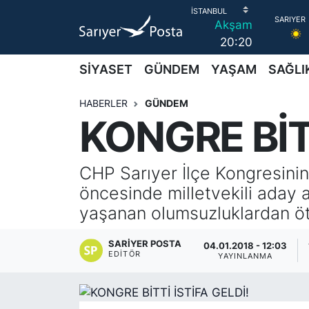
Akşam
20:20
AKTUEL
İstanbul Nöbetçi Eczaneler
SİYASET
GÜNDEM
YAŞAM
SAĞLI
ALT MANŞETLER
İstanbul Hava Durumu
HABERLER
GÜNDEM
KONGRE BİTT
EĞİTİM
İstanbul Namaz Vakitleri
EKONOMİ
İstanbul Trafik Yoğunluk Haritası
CHP Sarıyer İlçe Kongresini
öncesinde milletvekili aday
EMLAK
Süper Lig Puan Durumu ve Fikstür
yaşanan olumsuzluklardan ötü
FOTO GALERİ
Tüm Manşetler
SARIYER POSTA
04.01.2018 - 12:03
EDITÖR
YAYINLANMA
GÜNCEL HABERLER
Son Dakika Haberleri
GÜNDEM
Haber Arşivi