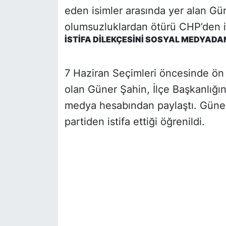
eden isimler arasında yer alan G
SİYASET
olumsuzluklardan ötürü CHP’den is
İSTİFA DİLEKÇESİNİ SOSYAL MEDYADA
SON DAKİKA HABERİ
7 Haziran Seçimleri öncesinde ön 
SPOR
olan Güner Şahin, İlçe Başkanlığın
TEKNOLOJİ
medya hesabından paylaştı. Güner 
partiden istifa ettiği öğrenildi.
TÜRKİYE VE DÜNYA GÜNDEMİ
VİDEO GALERİ
YAŞAM