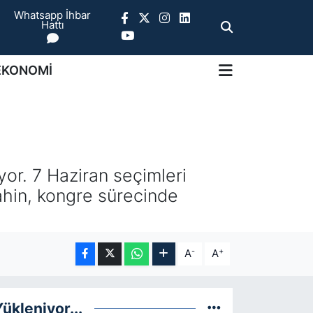
Whatsapp İhbar
Hattı
EKONOMİ
or. 7 Haziran seçimleri
ahin, kongre sürecinde
-
+
A
A
ükleniyor...