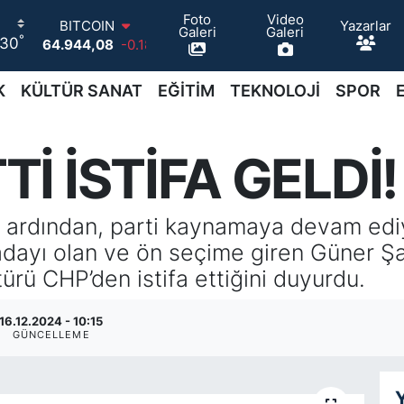
Foto
Video
Yazarlar
BITCOIN
Galeri
Galeri
°
30
64.944,08
-0.18
DOLAR
47,7436
0.18
K
KÜLTÜR SANAT
EĞİTİM
TEKNOLOJİ
SPOR
EURO
55,2510
0.32
STERLİN
İ İSTİFA GELDİ!
64,4811
0.38
GRAM ALTIN
6660.55
0.03
BİST100
n ardından, parti kaynamaya devam ediy
13.779
-14
 adayı olan ve ön seçime giren Güner Ş
rü CHP’den istifa ettiğini duyurdu.
16.12.2024 - 10:15
GÜNCELLEME
Y