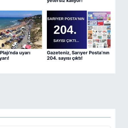
yetersiz kalıyor!
Plajı'nda uyarı
Gazeteniz, Sarıyer Posta’nın
yarı!
204. sayısı çıktı!