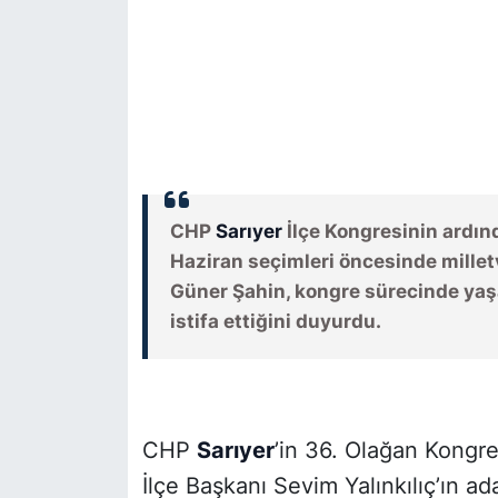
KÖŞE YAZILARI
KÖŞE YAZILARI (Arşiv)
KÜLTÜR SANAT
MAGAZİN
CHP
Sarıyer
İlçe Kongresinin ardın
Haziran seçimleri öncesinde millet
RÖPORTAJ
Güner Şahin, kongre sürecinde ya
istifa ettiğini duyurdu.
SAĞLIK
SARIYER HABERLERİ
SARIYER İMAR BARIŞI
CHP
Sarıyer
’in 36. Olağan Kongre
İlçe Başkanı Sevim Yalınkılıç’ın a
SEKTÖR