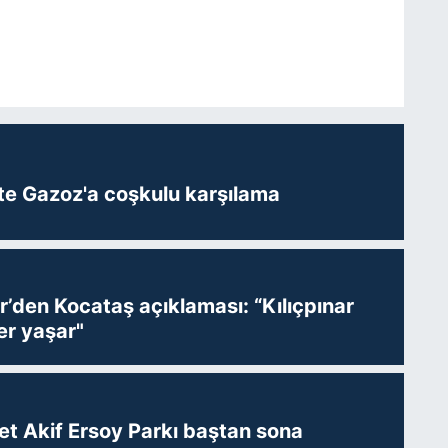
te Gazoz'a coşkulu karşılama
r’den Kocataş açıklaması: “Kılıçpınar
er yaşar"
t Akif Ersoy Parkı baştan sona