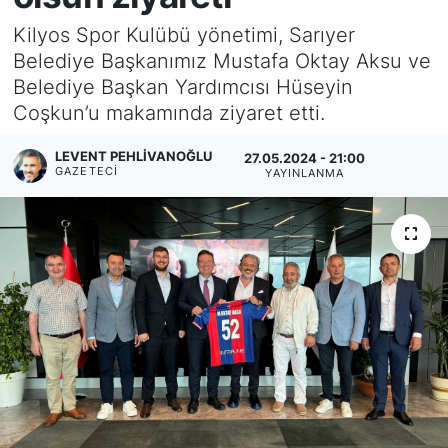
Kilyos Spor Kulübü yönetimi, Sarıyer
KÖŞE YAZILARI
Belediye Başkanımız Mustafa Oktay Aksu ve
Belediye Başkan Yardımcısı Hüseyin
KÖŞE YAZILARI (Arşiv)
Coşkun’u makamında ziyaret etti.
KÜLTÜR SANAT
LEVENT PEHLIVANOĞLU
27.05.2024 - 21:00
GAZETECI
YAYINLANMA
MAGAZİN
RÖPORTAJ
SAĞLIK
SARIYER HABERLERİ
SARIYER İMAR BARIŞI
SEKTÖR