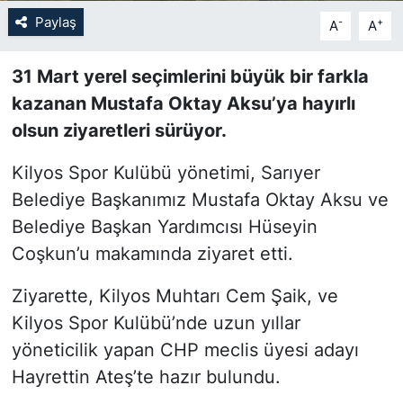
Paylaş
-
+
A
A
SİYASET
31 Mart yerel seçimlerini büyük bir farkla
SON DAKİKA HABERİ
kazanan Mustafa Oktay Aksu’ya hayırlı
olsun ziyaretleri sürüyor.
SPOR
Kilyos Spor Kulübü yönetimi, Sarıyer
TEKNOLOJİ
Belediye Başkanımız Mustafa Oktay Aksu ve
Belediye Başkan Yardımcısı Hüseyin
TÜRKİYE VE DÜNYA GÜNDEMİ
Coşkun’u makamında ziyaret etti.
VİDEO GALERİ
Ziyarette, Kilyos Muhtarı Cem Şaik, ve
YAŞAM
Kilyos Spor Kulübü’nde uzun yıllar
yöneticilik yapan CHP meclis üyesi adayı
Hayrettin Ateş’te hazır bulundu.