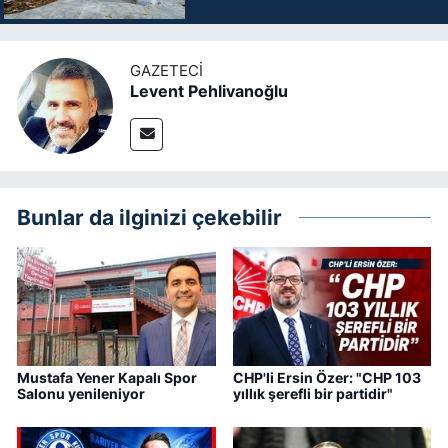
GAZETECI
Levent Pehlivanoğlu
Bunlar da ilginizi çekebilir
Mustafa Yener Kapalı Spor
CHP'li Ersin Özer: "CHP 103
Salonu yenileniyor
yıllık şerefli bir partidir"