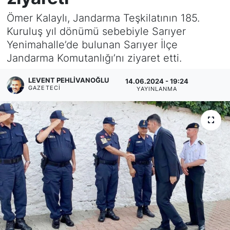
Ömer Kalaylı, Jandarma Teşkilatının 185.
KÖŞE YAZILARI
Kuruluş yıl dönümü sebebiyle Sarıyer
Yenimahalle’de bulunan Sarıyer İlçe
KÖŞE YAZILARI (Arşiv)
Jandarma Komutanlığı’nı ziyaret etti.
KÜLTÜR SANAT
LEVENT PEHLIVANOĞLU
14.06.2024 - 19:24
GAZETECI
YAYINLANMA
MAGAZİN
RÖPORTAJ
SAĞLIK
SARIYER HABERLERİ
SARIYER İMAR BARIŞI
SEKTÖR