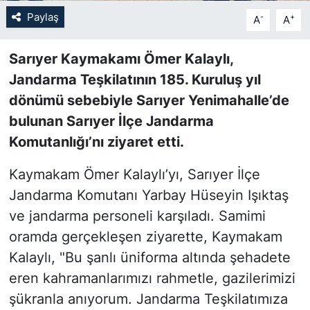
Paylaş
-
+
A
A
SİYASET
Sarıyer Kaymakamı Ömer Kalaylı,
SON DAKİKA HABERİ
Jandarma Teşkilatının 185. Kuruluş yıl
dönümü sebebiyle Sarıyer Yenimahalle’de
SPOR
bulunan Sarıyer İlçe Jandarma
TEKNOLOJİ
Komutanlığı’nı ziyaret etti.
Kaymakam Ömer Kalaylı’yı, Sarıyer İlçe
TÜRKİYE VE DÜNYA GÜNDEMİ
Jandarma Komutanı Yarbay Hüseyin Işıktaş
VİDEO GALERİ
ve jandarma personeli karşıladı. Samimi
oramda gerçekleşen ziyarette, Kaymakam
YAŞAM
Kalaylı, "Bu şanlı üniforma altında şehadete
eren kahramanlarımızı rahmetle, gazilerimizi
şükranla anıyorum. Jandarma Teşkilatımıza