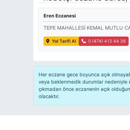
KÖŞE YAZILARI
Eren Eczanesi
KÖŞE YAZILARI (Arşiv)
TEPE MAHALLESİ KEMAL MUTLU CA
KÜLTÜR SANAT
Yol Tarifi Al
0 (474) 413 44 36
MAGAZİN
RÖPORTAJ
Her eczane gece boyunca açık olmayabili
veya beklenmedik durumlar nedeniyle n
SAĞLIK
çıkmadan önce eczanenin açık olduğunu te
olacaktır.
SARIYER HABERLERİ
SARIYER İMAR BARIŞI
SEKTÖR