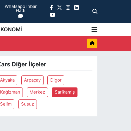
Whatsapp İhbar
Hattı
EKONOMİ
ars Diğer İlçeler
Akyaka
Arpaçay
Digor
Kağizman
Merkez
Sarikamiş
Selim
Susuz