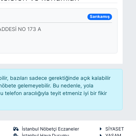
Sarıkamış
DDESİ NO 173 A
r, bazıları sadece gerektiğinde açık kalabilir
öbete gelemeyebilir. Bu nedenle, yola
lefon aracılığıyla teyit etmeniz iyi bir fikir
İstanbul Nöbetçi Eczaneler
SİYASET
İstanbul Hava Durumu
YAŞAM