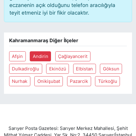
eczanenin açık olduğunu telefon aracılığıyla
teyit etmeniz iyi bir fikir olacaktır.
SİYASET
SON DAKİKA HABERİ
Kahramanmaraş Diğer İlçeler
SPOR
Afşin
Andirin
Çağlayancerit
TEKNOLOJİ
Dulkadiroğlu
Ekinözü
Elbistan
Göksun
TÜRKİYE VE DÜNYA GÜNDEMİ
Nurhak
Onikişubat
Pazarcik
Türkoğlu
VİDEO GALERİ
YAŞAM
Sarıyer Posta Gazetesi: Sarıyer Merkez Mahallesi, Şehit
Mithat Yılmaz Caddesi, Yar Sk. No:2, 34450 Sarıyer/İstanbul