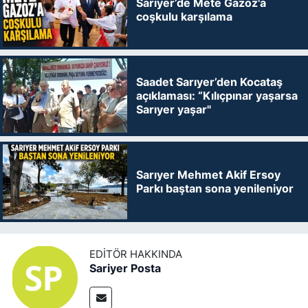
Sarıyer’de Mete Gazoz'a
coşkulu karşılama
Saadet Sarıyer’den Kocataş
açıklaması: “Kılıçpınar yaşarsa
Sarıyer yaşar"
Sarıyer Mehmet Akif Ersoy
Parkı baştan sona yenileniyor
EDITÖR HAKKINDA
Sariyer Posta