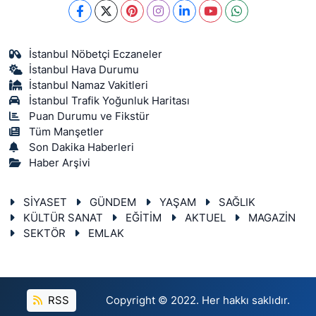
İstanbul Nöbetçi Eczaneler
İstanbul Hava Durumu
İstanbul Namaz Vakitleri
İstanbul Trafik Yoğunluk Haritası
Puan Durumu ve Fikstür
Tüm Manşetler
Son Dakika Haberleri
Haber Arşivi
SİYASET
GÜNDEM
YAŞAM
SAĞLIK
KÜLTÜR SANAT
EĞİTİM
AKTUEL
MAGAZİN
SEKTÖR
EMLAK
RSS
Copyright © 2022. Her hakkı saklıdır.