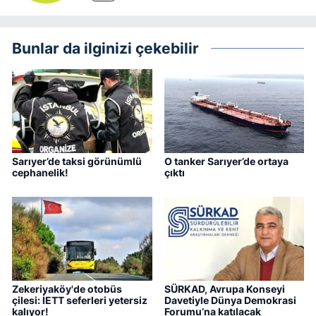
Bunlar da ilginizi çekebilir
Sarıyer’de taksi görünümlü
O tanker Sarıyer’de ortaya
cephanelik!
çıktı
Zekeriyaköy'de otobüs
SÜRKAD, Avrupa Konseyi
çilesi: İETT seferleri yetersiz
Davetiyle Dünya Demokrasi
kalıyor!
Forumu’na katılacak