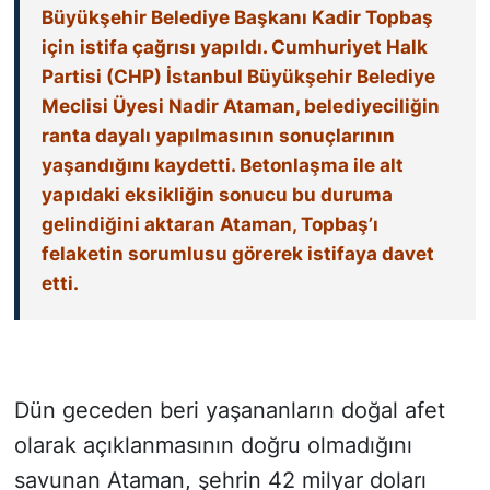
Büyükşehir Belediye Başkanı Kadir Topbaş
için istifa çağrısı yapıldı. Cumhuriyet Halk
SİYASET
Partisi (CHP) İstanbul Büyükşehir Belediye
Meclisi Üyesi Nadir Ataman, belediyeciliğin
SON DAKİKA HABERİ
ranta dayalı yapılmasının sonuçlarının
SPOR
yaşandığını kaydetti. Betonlaşma ile alt
yapıdaki eksikliğin sonucu bu duruma
TEKNOLOJİ
gelindiğini aktaran Ataman, Topbaş’ı
felaketin sorumlusu görerek istifaya davet
TÜRKİYE VE DÜNYA GÜNDEMİ
etti.
VİDEO GALERİ
YAŞAM
Dün geceden beri yaşananların doğal afet
olarak açıklanmasının doğru olmadığını
savunan Ataman, şehrin 42 milyar doları