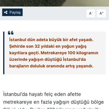
SİYASET
Paylaş
-
+
A
A
SON DAKİKA HABERİ
SPOR
İstanbul dün adeta büyük bir afet yaşadı.
Şehirde son 32 yıldaki en yoğun yağış
TEKNOLOJİ
kayıtlara geçti. Metrekareye 100 kilogramın
üzerinde yağışın düştüğü İstanbul’da
TÜRKİYE VE DÜNYA GÜNDEMİ
barajların doluluk oranında artış yaşandı.
VİDEO GALERİ
YAŞAM
İstanbul’da hayatı felç eden afette
metrekareye en fazla yağışın düştüğü bölge