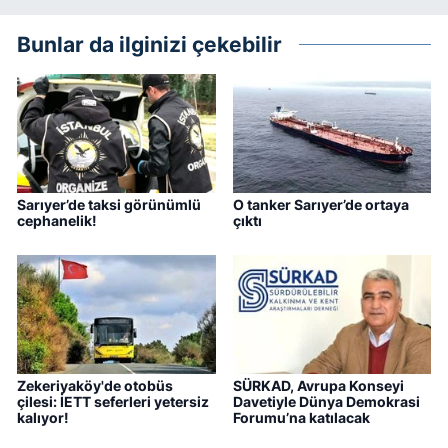
Bunlar da ilginizi çekebilir
Sarıyer’de taksi görünümlü
O tanker Sarıyer’de ortaya
cephanelik!
çıktı
Zekeriyaköy'de otobüs
SÜRKAD, Avrupa Konseyi
çilesi: İETT seferleri yetersiz
Davetiyle Dünya Demokrasi
kalıyor!
Forumu’na katılacak