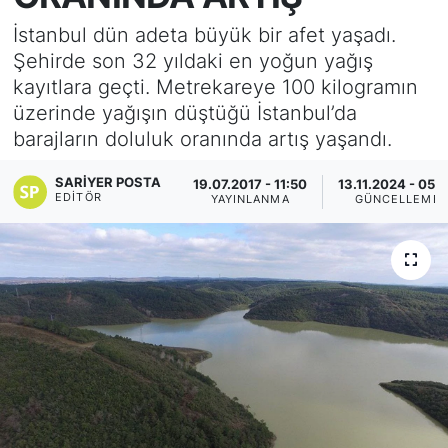
İstanbul dün adeta büyük bir afet yaşadı.
KÖŞE YAZILARI
Şehirde son 32 yıldaki en yoğun yağış
kayıtlara geçti. Metrekareye 100 kilogramın
KÖŞE YAZILARI (Arşiv)
üzerinde yağışın düştüğü İstanbul’da
barajların doluluk oranında artış yaşandı.
KÜLTÜR SANAT
SARIYER POSTA
19.07.2017 - 11:50
13.11.2024 - 05:
MAGAZİN
EDITÖR
YAYINLANMA
GÜNCELLEME
RÖPORTAJ
SAĞLIK
SARIYER HABERLERİ
SARIYER İMAR BARIŞI
SEKTÖR