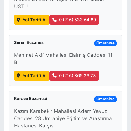
ÜSTÜ
SİYASET
Yol Tarifi Al
0 (216) 533 64 89
SON DAKİKA HABERİ
Seren Eczanesi
SPOR
Ümraniye
Mehmet Akif Mahallesi Elalmış Caddesi 11
TEKNOLOJİ
B
TÜRKİYE VE DÜNYA GÜNDEMİ
Yol Tarifi Al
0 (216) 365 36 73
VİDEO GALERİ
Karaca Eczanesi
Ümraniye
YAŞAM
Kazım Karabekir Mahallesi Adem Yavuz
Caddesi 28 Ümraniye Eğitim ve Araştırma
Hastanesi Karşısı