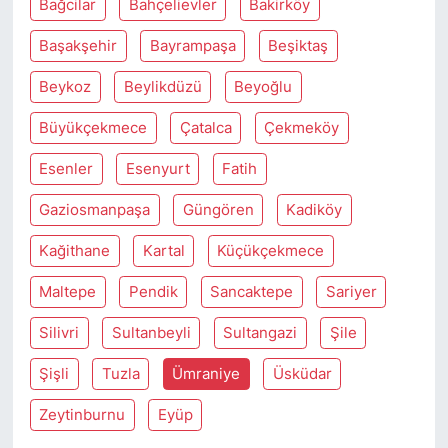
Bağcilar
Bahçelievler
Bakirköy
Başakşehir
Bayrampaşa
Beşiktaş
Beykoz
Beylikdüzü
Beyoğlu
Büyükçekmece
Çatalca
Çekmeköy
Esenler
Esenyurt
Fatih
Gaziosmanpaşa
Güngören
Kadiköy
Kağithane
Kartal
Küçükçekmece
Maltepe
Pendik
Sancaktepe
Sariyer
Silivri
Sultanbeyli
Sultangazi
Şile
Şişli
Tuzla
Ümraniye
Üsküdar
Zeytinburnu
Eyüp