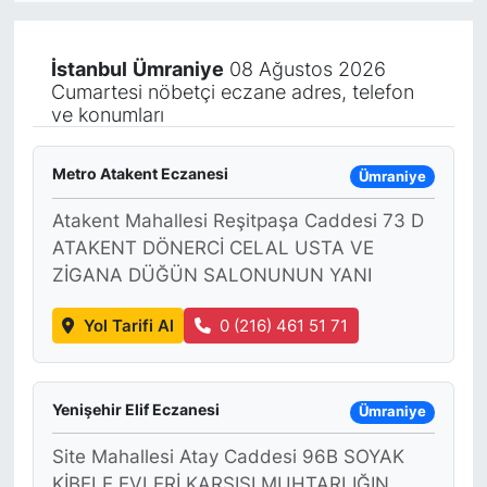
KÖŞE YAZILARI
İstanbul
Ümraniye
08 Ağustos 2026
Cumartesi nöbetçi eczane adres, telefon
KÖŞE YAZILARI (Arşiv)
ve konumları
KÜLTÜR SANAT
Metro Atakent Eczanesi
Ümraniye
MAGAZİN
Atakent Mahallesi Reşitpaşa Caddesi 73 D
ATAKENT DÖNERCİ CELAL USTA VE
RÖPORTAJ
ZİGANA DÜĞÜN SALONUNUN YANI
SAĞLIK
Yol Tarifi Al
0 (216) 461 51 71
SARIYER HABERLERİ
Yenişehir Elif Eczanesi
Ümraniye
SARIYER İMAR BARIŞI
Site Mahallesi Atay Caddesi 96B SOYAK
SEKTÖR
KİBELE EVLERİ KARŞISI MUHTARLIĞIN