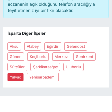
eczanenin açık olduğunu telefon aracılığıyla
teyit etmeniz iyi bir fikir olacaktır.
SİYASET
SON DAKİKA HABERİ
İsparta Diğer İlçeler
SPOR
Aksu
Atabey
Eğirdir
Gelendost
TEKNOLOJİ
Gönen
Keçiborlu
Merkez
Senirkent
TÜRKİYE VE DÜNYA GÜNDEMİ
Sütçüler
Şarkikaraağaç
Uluborlu
VİDEO GALERİ
Yalvaç
Yenişarbademli
YAŞAM