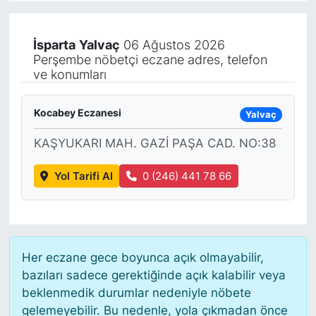
KÖŞE YAZILARI
İsparta
Yalvaç
06 Ağustos 2026
Perşembe nöbetçi eczane adres, telefon
KÖŞE YAZILARI (Arşiv)
ve konumları
KÜLTÜR SANAT
Kocabey Eczanesi
Yalvaç
MAGAZİN
KAŞYUKARI MAH. GAZİ PAŞA CAD. NO:38
RÖPORTAJ
Yol Tarifi Al
0 (246) 441 78 66
SAĞLIK
SARIYER HABERLERİ
Her eczane gece boyunca açık olmayabilir,
bazıları sadece gerektiğinde açık kalabilir veya
SARIYER İMAR BARIŞI
beklenmedik durumlar nedeniyle nöbete
gelemeyebilir. Bu nedenle, yola çıkmadan önce
SEKTÖR