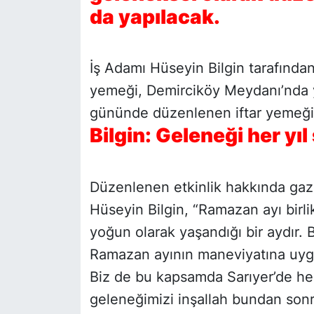
da yapılacak.
SİYASET
İş Adamı Hüseyin Bilgin tarafında
SON DAKİKA HABERİ
yemeği, Demirciköy Meydanı’nda yi
SPOR
gününde düzenlenen iftar yemeğine
Bilgin: Geleneği her yı
TEKNOLOJİ
TÜRKİYE VE DÜNYA GÜNDEMİ
Düzenlenen etkinlik hakkında ga
Hüseyin Bilgin, “Ramazan ayı birli
VİDEO GALERİ
yoğun olarak yaşandığı bir aydır. B
YAŞAM
Ramazan ayının maneviyatına uygu
Biz de bu kapsamda Sarıyer’de hep 
geleneğimizi inşallah bundan son