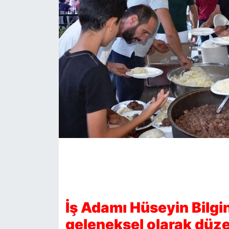
KÖŞE YAZILARI
KÖŞE YAZILARI (Arşiv)
KÜLTÜR SANAT
MAGAZİN
RÖPORTAJ
SAĞLIK
SARIYER HABERLERİ
SARIYER İMAR BARIŞI
İş Adamı Hüseyin Bilgin
geleneksel olarak düzen
SEKTÖR