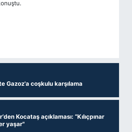
konuştu.
te Gazoz'a coşkulu karşılama
r’den Kocataş açıklaması: “Kılıçpınar
er yaşar"