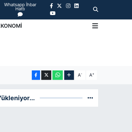
Whatsapp İhbar
Hattı
EKONOMİ
-
+
A
A
ükleniyor...