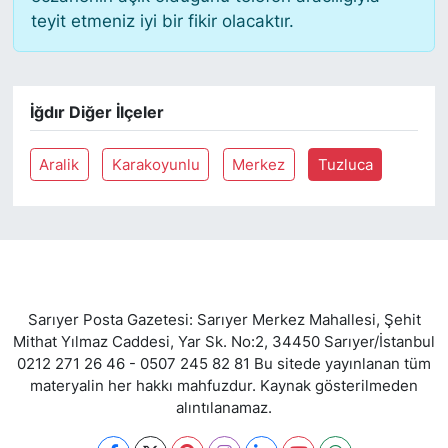
teyit etmeniz iyi bir fikir olacaktır.
SİYASET
SON DAKİKA HABERİ
İğdır Diğer İlçeler
SPOR
Aralik
Karakoyunlu
Merkez
Tuzluca
TEKNOLOJİ
TÜRKİYE VE DÜNYA GÜNDEMİ
VİDEO GALERİ
Sarıyer Posta Gazetesi: Sarıyer Merkez Mahallesi, Şehit
Mithat Yılmaz Caddesi, Yar Sk. No:2, 34450 Sarıyer/İstanbul
YAŞAM
0212 271 26 46 - 0507 245 82 81 Bu sitede yayınlanan tüm
materyalin her hakkı mahfuzdur. Kaynak gösterilmeden
alıntılanamaz.