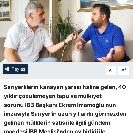
SİYASET
SON DAKİKA HABERİ
SPOR
TEKNOLOJİ
Paylaş
-
+
A
A
TÜRKİYE VE DÜNYA GÜNDEMİ
Sarıyerlilerin kanayan yarası haline gelen, 40
VİDEO GALERİ
yıldır çözülemeyen tapu ve mülkiyet
sorunu
İBB Başkanı Ekrem İmamoğlu’nun
YAŞAM
imzasıyla Sarıyer’in uzun yıllardır görmezden
gelinen mülklerin satışı ile ilgili gündem
maddesi İBB Meclisi’nden oy birliği ile