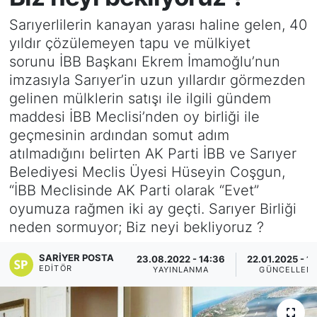
Sarıyerlilerin kanayan yarası haline gelen, 40
KÖŞE YAZILARI
yıldır çözülemeyen tapu ve mülkiyet
sorunu İBB Başkanı Ekrem İmamoğlu’nun
KÖŞE YAZILARI (Arşiv)
imzasıyla Sarıyer’in uzun yıllardır görmezden
gelinen mülklerin satışı ile ilgili gündem
KÜLTÜR SANAT
maddesi İBB Meclisi’nden oy birliği ile
geçmesinin ardından somut adım
MAGAZİN
atılmadığını belirten AK Parti İBB ve Sarıyer
RÖPORTAJ
Belediyesi Meclis Üyesi Hüseyin Coşgun,
“İBB Meclisinde AK Parti olarak “Evet”
SAĞLIK
oyumuza rağmen iki ay geçti. Sarıyer Birliği
neden sormuyor; Biz neyi bekliyoruz ?
SARIYER HABERLERİ
SARIYER POSTA
23.08.2022 - 14:36
22.01.2025 - 1
EDITÖR
YAYINLANMA
GÜNCELLEM
SARIYER İMAR BARIŞI
SEKTÖR