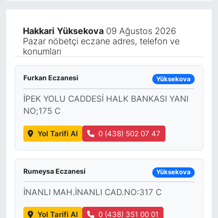
KÖŞE YAZILARI
Hakkari
Yüksekova
09 Ağustos 2026
Pazar nöbetçi eczane adres, telefon ve
KÖŞE YAZILARI (Arşiv)
konumları
KÜLTÜR SANAT
Furkan Eczanesi
Yüksekova
MAGAZİN
İPEK YOLU CADDESİ HALK BANKASI YANI
NO;175 C
RÖPORTAJ
Yol Tarifi Al
0 (438) 502 07 47
SAĞLIK
SARIYER HABERLERİ
Rumeysa Eczanesi
Yüksekova
SARIYER İMAR BARIŞI
İNANLI MAH.İNANLI CAD.NO:317 C
Yol Tarifi Al
0 (438) 351 00 01
SEKTÖR