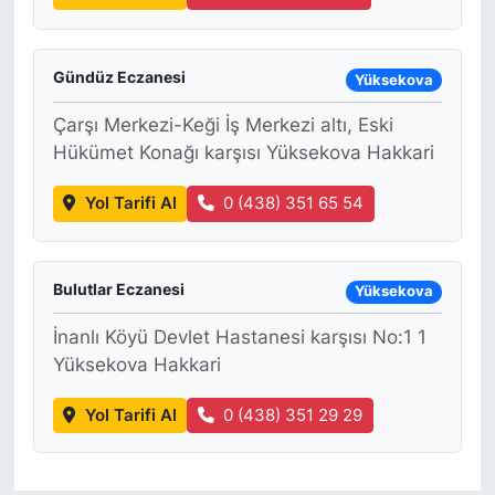
SİYASET
Gündüz Eczanesi
Yüksekova
SON DAKİKA HABERİ
Çarşı Merkezi-Keği İş Merkezi altı, Eski
Hükümet Konağı karşısı Yüksekova Hakkari
SPOR
Yol Tarifi Al
0 (438) 351 65 54
TEKNOLOJİ
TÜRKİYE VE DÜNYA GÜNDEMİ
Bulutlar Eczanesi
Yüksekova
VİDEO GALERİ
İnanlı Köyü Devlet Hastanesi karşısı No:1 1
Yüksekova Hakkari
YAŞAM
Yol Tarifi Al
0 (438) 351 29 29