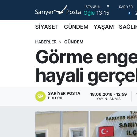
Öğle
13:15
AKTUEL
İstanbul Nöbetçi Eczaneler
SİYASET
GÜNDEM
YAŞAM
SAĞLI
ALT MANŞETLER
İstanbul Hava Durumu
HABERLER
GÜNDEM
Görme engell
EĞİTİM
İstanbul Namaz Vakitleri
hayali gerçe
EKONOMİ
İstanbul Trafik Yoğunluk Haritası
EMLAK
Süper Lig Puan Durumu ve Fikstür
SARIYER POSTA
18.06.2016 - 12:59
EDITÖR
YAYINLANMA
FOTO GALERİ
Tüm Manşetler
GÜNCEL HABERLER
Son Dakika Haberleri
GÜNDEM
Haber Arşivi