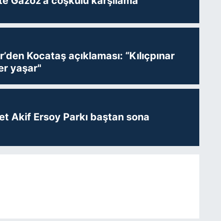
te Gazoz'a coşkulu karşılama
r’den Kocataş açıklaması: “Kılıçpınar
er yaşar"
t Akif Ersoy Parkı baştan sona