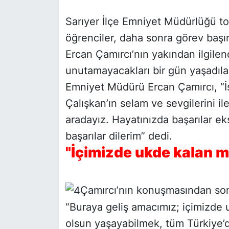
Sarıyer İlçe Emniyet Müdürlüğü to
öğrenciler, daha sonra görev başı
Ercan Çamırcı’nın yakından ilgilen
unutamayacakları bir gün yaşadılar
Emniyet Müdürü Ercan Çamırcı, “İ
Çalışkan’ın selam ve sevgilerini i
aradayız. Hayatınızda başarılar ek
başarılar dilerim” dedi.
"İçimizde ukde kalan me
Çamırcı’nın konuşmasından son
“Buraya geliş amacımız; içimizde 
olsun yaşayabilmek, tüm Türkiye’de