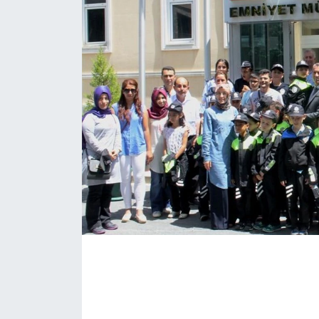
KÖŞE YAZILARI
KÖŞE YAZILARI (Arşiv)
KÜLTÜR SANAT
MAGAZİN
RÖPORTAJ
SAĞLIK
SARIYER HABERLERİ
SARIYER İMAR BARIŞI
SEKTÖR