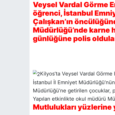
Veysel Vardal Görme E
öğrenci, İstanbul Emn
SİYASET
Çalışkan’ın öncülüğünd
SON DAKİKA HABERİ
Müdürlüğü’nde karne he
günlüğüne polis oldula
SPOR
TEKNOLOJİ
TÜRKİYE VE DÜNYA GÜNDEMİ
Kilyos’ta Veysel Vardal Görme E
VİDEO GALERİ
İstanbul İl Emniyet Müdürlüğü’nün
Müdürlüğü’ne getirilen çocuklar, p
YAŞAM
Yapılan etkinlikte okul müdürü Müj
Mutlulukları yüzlerine 