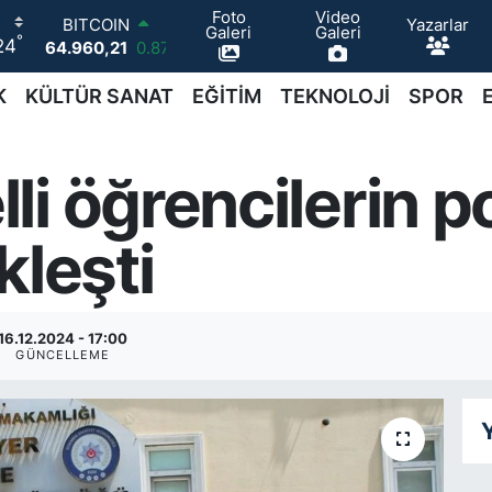
64.960,21
0.87
Foto
Video
Yazarlar
DOLAR
Galeri
Galeri
°
24
47,7436
0.18
EURO
K
KÜLTÜR SANAT
EĞİTİM
TEKNOLOJİ
SPOR
55,2510
0.32
STERLİN
64,4811
0.38
GRAM ALTIN
i öğrencilerin p
6660.55
0.03
BİST100
13.779
-14
kleşti
16.12.2024 - 17:00
GÜNCELLEME
Y