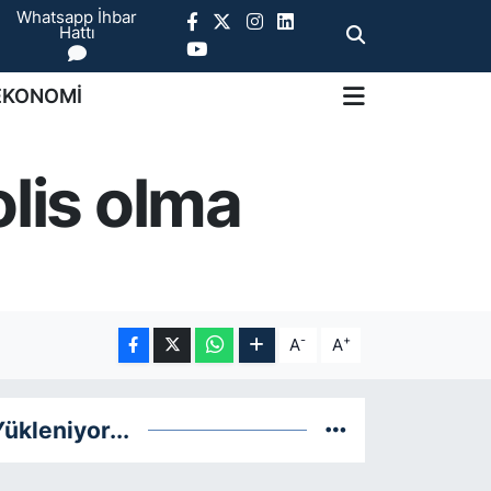
Whatsapp İhbar
Hattı
EKONOMİ
olis olma
-
+
A
A
ükleniyor...