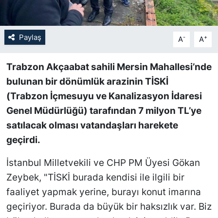
SİYASET
Paylaş
-
+
A
A
SON DAKİKA HABERİ
Trabzon Akçaabat sahili Mersin Mahallesi’nde
SPOR
bulunan bir dönümlük arazinin TİSKİ
(Trabzon İçmesuyu ve Kanalizasyon İdaresi
TEKNOLOJİ
Genel Müdürlüğü) tarafından 7 milyon TL’ye
TÜRKİYE VE DÜNYA GÜNDEMİ
satılacak olması vatandaşları harekete
geçirdi.
VİDEO GALERİ
İstanbul Milletvekili ve CHP PM Üyesi Gökan
YAŞAM
Zeybek, "TİSKİ burada kendisi ile ilgili bir
faaliyet yapmak yerine, burayı konut imarına
geçiriyor. Burada da büyük bir haksızlık var. Biz