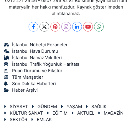
0212 271 26 46 - 0507 245 82 81 Bu sitede yayınlanan tüm
materyalin her hakkı mahfuzdur. Kaynak gösterilmeden
alıntılanamaz.
İstanbul Nöbetçi Eczaneler
İstanbul Hava Durumu
İstanbul Namaz Vakitleri
İstanbul Trafik Yoğunluk Haritası
Puan Durumu ve Fikstür
Tüm Manşetler
Son Dakika Haberleri
Haber Arşivi
SİYASET
GÜNDEM
YAŞAM
SAĞLIK
KÜLTÜR SANAT
EĞİTİM
AKTUEL
MAGAZİN
SEKTÖR
EMLAK