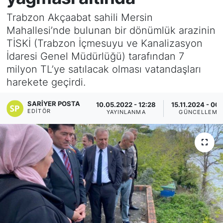
Trabzon Akçaabat sahili Mersin
KÖŞE YAZILARI
Mahallesi’nde bulunan bir dönümlük arazinin
TİSKİ (Trabzon İçmesuyu ve Kanalizasyon
KÖŞE YAZILARI (Arşiv)
İdaresi Genel Müdürlüğü) tarafından 7
milyon TL’ye satılacak olması vatandaşları
KÜLTÜR SANAT
harekete geçirdi.
MAGAZİN
SARIYER POSTA
10.05.2022 - 12:28
15.11.2024 - 00:
EDITÖR
YAYINLANMA
GÜNCELLEME
RÖPORTAJ
SAĞLIK
SARIYER HABERLERİ
SARIYER İMAR BARIŞI
SEKTÖR