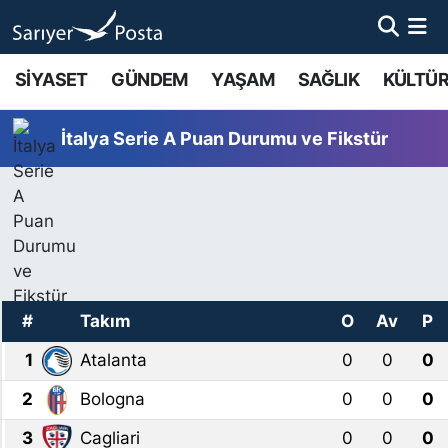
AKTUEL
İstanbul Nöbetçi Eczaneler
SİYASET
GÜNDEM
YAŞAM
SAĞLIK
KÜLTÜR
ALT MANŞETLER
İstanbul Hava Durumu
İtalya Serie A Puan Durumu ve Fikstür
EĞİTİM
İstanbul Namaz Vakitleri
EKONOMİ
İstanbul Trafik Yoğunluk Haritası
EMLAK
Süper Lig Puan Durumu ve Fikstür
#
Takım
O
Av
P
FOTO GALERİ
Tüm Manşetler
1
Atalanta
0
0
0
GÜNCEL HABERLER
Son Dakika Haberleri
2
Bologna
0
0
0
GÜNDEM
Haber Arşivi
3
Cagliari
0
0
0