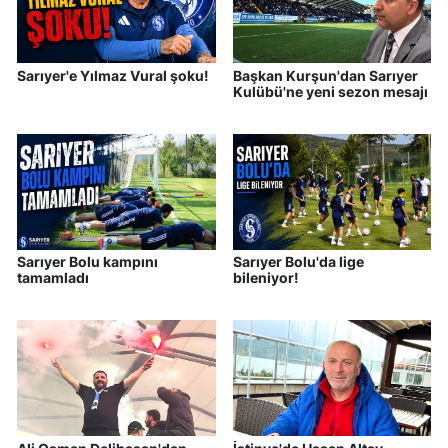
Sarıyer'e Yılmaz Vural şoku!
Başkan Kurşun'dan Sarıyer
Kulübü'ne yeni sezon mesajı
Sarıyer Bolu kampını
Sarıyer Bolu'da lige
tamamladı
bileniyor!