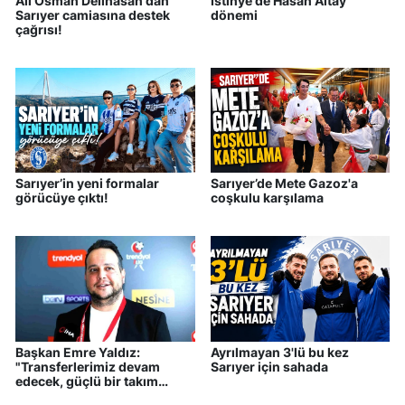
Ali Osman Delihasan'dan
İstinye'de Hasan Altay
Sarıyer camiasına destek
dönemi
çağrısı!
Sarıyer’in yeni formalar
Sarıyer’de Mete Gazoz'a
görücüye çıktı!
coşkulu karşılama
Başkan Emre Yaldız:
Ayrılmayan 3'lü bu kez
"Transferlerimiz devam
Sarıyer için sahada
edecek, güçlü bir takım
kuracağız"