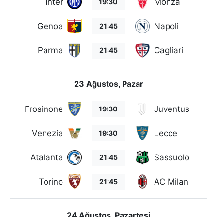
Inter
Monza
19:30
Genoa
Napoli
21:45
Parma
Cagliari
21:45
23 Ağustos, Pazar
Frosinone
Juventus
19:30
Venezia
Lecce
19:30
Atalanta
Sassuolo
21:45
Torino
AC Milan
21:45
24 Ağustos, Pazartesi