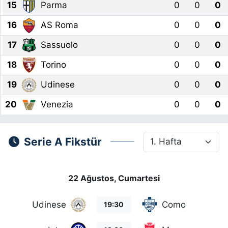
15
Parma
0
0
0
SİYASET
16
AS Roma
0
0
0
17
Sassuolo
0
0
0
SON DAKİKA HABERİ
18
Torino
0
0
0
SPOR
19
Udinese
0
0
0
TEKNOLOJİ
20
Venezia
0
0
0
TÜRKİYE VE DÜNYA GÜNDEMİ
Serie A Fikstür
VİDEO GALERİ
22 Ağustos, Cumartesi
YAŞAM
Udinese
Como
19:30