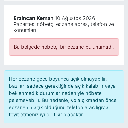
KÖŞE YAZILARI
Erzincan
Kemah
10 Ağustos 2026
Pazartesi nöbetçi eczane adres, telefon ve
KÖŞE YAZILARI (Arşiv)
konumları
KÜLTÜR SANAT
Bu bölgede nöbetçi bir eczane bulunamadı.
MAGAZİN
RÖPORTAJ
Her eczane gece boyunca açık olmayabilir,
SAĞLIK
bazıları sadece gerektiğinde açık kalabilir veya
beklenmedik durumlar nedeniyle nöbete
SARIYER HABERLERİ
gelemeyebilir. Bu nedenle, yola çıkmadan önce
eczanenin açık olduğunu telefon aracılığıyla
SARIYER İMAR BARIŞI
teyit etmeniz iyi bir fikir olacaktır.
SEKTÖR