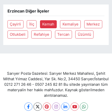
Erzincan Diğer İlçeler
SİYASET
SON DAKİKA HABERİ
Çayirli
İliç
Kemah
Kemaliye
Merkez
Otlukbeli
Refahiye
Tercan
Üzümlü
SPOR
TEKNOLOJİ
TÜRKİYE VE DÜNYA GÜNDEMİ
Sarıyer Posta Gazetesi: Sarıyer Merkez Mahallesi, Şehit
VİDEO GALERİ
Mithat Yılmaz Caddesi, Yar Sk. No:2, 34450 Sarıyer/İstanbul
0212 271 26 46 - 0507 245 82 81 Bu sitede yayınlanan tüm
YAŞAM
materyalin her hakkı mahfuzdur. Kaynak gösterilmeden
alıntılanamaz.