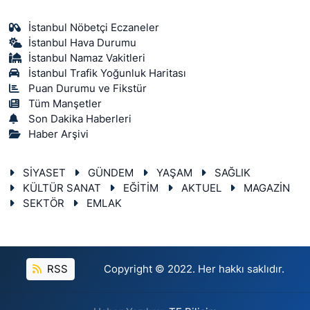
İstanbul Nöbetçi Eczaneler
İstanbul Hava Durumu
İstanbul Namaz Vakitleri
İstanbul Trafik Yoğunluk Haritası
Puan Durumu ve Fikstür
Tüm Manşetler
Son Dakika Haberleri
Haber Arşivi
SİYASET
GÜNDEM
YAŞAM
SAĞLIK
KÜLTÜR SANAT
EĞİTİM
AKTUEL
MAGAZİN
SEKTÖR
EMLAK
RSS
Copyright © 2022. Her hakkı saklıdır.