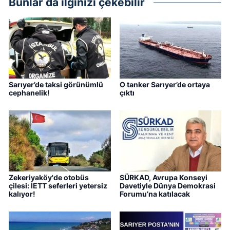
Bunlar da ilginizi çekebilir
Sarıyer’de taksi görünümlü
O tanker Sarıyer’de ortaya
cephanelik!
çıktı
Zekeriyaköy'de otobüs
SÜRKAD, Avrupa Konseyi
çilesi: İETT seferleri yetersiz
Davetiyle Dünya Demokrasi
kalıyor!
Forumu’na katılacak