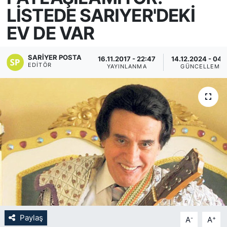
LİSTEDE SARIYER'DEKİ
KÖŞE YAZILARI
EV DE VAR
KÖŞE YAZILARI (Arşiv)
SARIYER POSTA
16.11.2017 - 22:47
14.12.2024 - 04:
EDITÖR
YAYINLANMA
GÜNCELLEME
KÜLTÜR SANAT
MAGAZİN
RÖPORTAJ
SAĞLIK
SARIYER HABERLERİ
SARIYER İMAR BARIŞI
Paylaş
-
+
A
A
SEKTÖR