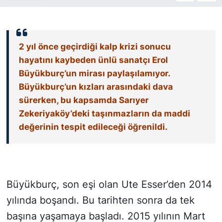
SİYASET
2 yıl önce geçirdiği kalp krizi sonucu
SON DAKİKA HABERİ
hayatını kaybeden ünlü sanatçı Erol
Büyükburç’un mirası paylaşılamıyor.
SPOR
Büyükburç’un kızları arasındaki dava
TEKNOLOJİ
sürerken, bu kapsamda Sarıyer
Zekeriyaköy’deki taşınmazların da maddi
TÜRKİYE VE DÜNYA GÜNDEMİ
değerinin tespit edileceği öğrenildi.
VİDEO GALERİ
YAŞAM
Büyükburç, son eşi olan Ute Esser’den 2014
yılında boşandı. Bu tarihten sonra da tek
başına yaşamaya başladı. 2015 yılının Mart