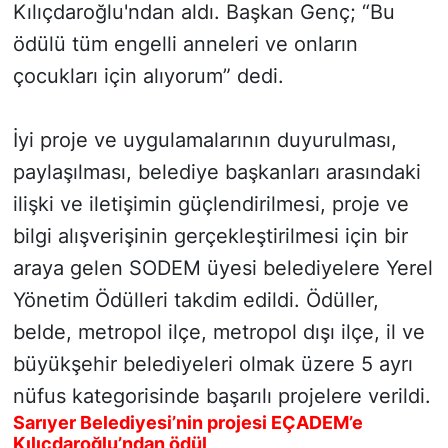
Kılıçdaroğlu'ndan aldı. Başkan Genç; “Bu
ödülü tüm engelli anneleri ve onların
SİYASET
çocukları için alıyorum” dedi.
SON DAKİKA HABERİ
İyi proje ve uygulamalarının duyurulması,
SPOR
paylaşılması, belediye başkanları arasındaki
TEKNOLOJİ
ilişki ve iletişimin güçlendirilmesi, proje ve
bilgi alışverişinin gerçekleştirilmesi için bir
TÜRKİYE VE DÜNYA GÜNDEMİ
araya gelen SODEM üyesi belediyelere Yerel
Yönetim Ödülleri takdim edildi. Ödüller,
VİDEO GALERİ
belde, metropol ilçe, metropol dışı ilçe, il ve
YAŞAM
büyükşehir belediyeleri olmak üzere 5 ayrı
nüfus kategorisinde başarılı projelere verildi.
Sarıyer Belediyesi’nin projesi EÇADEM’e
Kılıçdaroğlu’ndan ödül