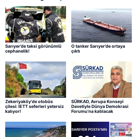
Sarıyer’de taksi görünümlü
O tanker Sarıyer’de ortaya
cephanelik!
çıktı
Zekeriyaköy'de otobüs
SÜRKAD, Avrupa Konseyi
çilesi: İETT seferleri yetersiz
Davetiyle Dünya Demokrasi
kalıyor!
Forumu’na katılacak