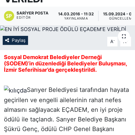
KÖŞE YAZILARI
SARIYER POSTA
14.03.2016 - 11:32
15.09.2024 - 02
EDITÖR
YAYINLANMA
GÜNCELLEME
KÖŞE YAZILARI (Arşiv)
Paylaş
-
+
KÜLTÜR SANAT
A
A
Sosyal Demokrat Belediyeler Derneği
MAGAZİN
(SODEM)’in düzenlediği Belediyeler Buluşması,
İzmir Seferihisar’da gerçekleştirildi.
RÖPORTAJ
SAĞLIK
Sarıyer Belediyesi tarafından hayata
geçirilen ve engelli ailelerinin rahat nefes
SARIYER HABERLERİ
almasını sağlayacak EÇADEM, en iyi proje
SARIYER İMAR BARIŞI
ödülü ile taçlandı. Sarıyer Belediye Başkanı
Şükrü Genç, ödülü CHP Genel Başkanı
SEKTÖR