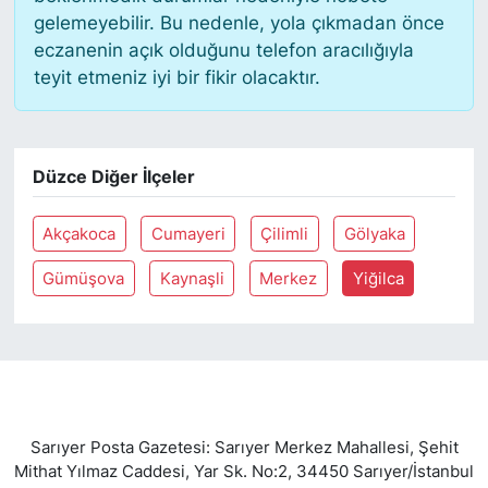
gelemeyebilir. Bu nedenle, yola çıkmadan önce
eczanenin açık olduğunu telefon aracılığıyla
SİYASET
teyit etmeniz iyi bir fikir olacaktır.
SON DAKİKA HABERİ
SPOR
Düzce Diğer İlçeler
TEKNOLOJİ
Akçakoca
Cumayeri
Çilimli
Gölyaka
TÜRKİYE VE DÜNYA GÜNDEMİ
Gümüşova
Kaynaşli
Merkez
Yiğilca
VİDEO GALERİ
YAŞAM
Sarıyer Posta Gazetesi: Sarıyer Merkez Mahallesi, Şehit
Mithat Yılmaz Caddesi, Yar Sk. No:2, 34450 Sarıyer/İstanbul