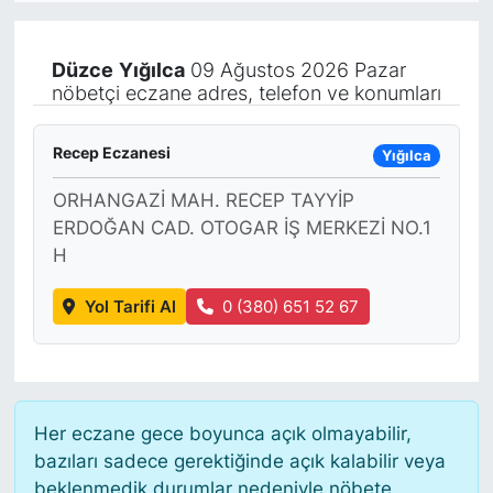
KÖŞE YAZILARI
Düzce
Yığılca
09 Ağustos 2026 Pazar
nöbetçi eczane adres, telefon ve konumları
KÖŞE YAZILARI (Arşiv)
KÜLTÜR SANAT
Recep Eczanesi
Yığılca
ORHANGAZİ MAH. RECEP TAYYİP
MAGAZİN
ERDOĞAN CAD. OTOGAR İŞ MERKEZİ NO.1
H
RÖPORTAJ
Yol Tarifi Al
0 (380) 651 52 67
SAĞLIK
SARIYER HABERLERİ
SARIYER İMAR BARIŞI
Her eczane gece boyunca açık olmayabilir,
bazıları sadece gerektiğinde açık kalabilir veya
beklenmedik durumlar nedeniyle nöbete
SEKTÖR