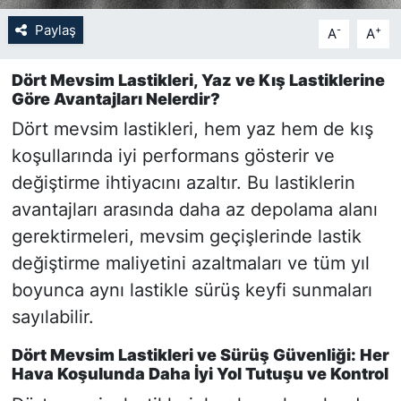
Paylaş
-
+
A
A
SİYASET
Dört Mevsim Lastikleri, Yaz ve Kış Lastiklerine
SON DAKİKA HABERİ
Göre Avantajları Nelerdir?
Dört mevsim lastikleri, hem yaz hem de kış
SPOR
koşullarında iyi performans gösterir ve
TEKNOLOJİ
değiştirme ihtiyacını azaltır. Bu lastiklerin
avantajları arasında daha az depolama alanı
TÜRKİYE VE DÜNYA GÜNDEMİ
gerektirmeleri, mevsim geçişlerinde lastik
değiştirme maliyetini azaltmaları ve tüm yıl
VİDEO GALERİ
boyunca aynı lastikle sürüş keyfi sunmaları
sayılabilir.
YAŞAM
Dört Mevsim Lastikleri ve Sürüş Güvenliği: Her
Hava Koşulunda Daha İyi Yol Tutuşu ve Kontrol