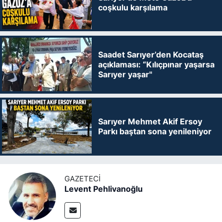
coşkulu karşılama
Saadet Sarıyer’den Kocataş
açıklaması: “Kılıçpınar yaşarsa
Sarıyer yaşar"
Sarıyer Mehmet Akif Ersoy
Parkı baştan sona yenileniyor
GAZETECI
Levent Pehlivanoğlu