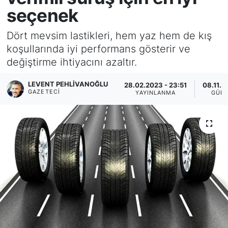
seçenek
KÖŞE YAZILARI
Dört mevsim lastikleri, hem yaz hem de kış
KÖŞE YAZILARI (Arşiv)
koşullarında iyi performans gösterir ve
değiştirme ihtiyacını azaltır.
KÜLTÜR SANAT
LEVENT PEHLIVANOĞLU
28.02.2023 - 23:51
08.11.2
GAZETECI
YAYINLANMA
GÜN
MAGAZİN
RÖPORTAJ
SAĞLIK
SARIYER HABERLERİ
SARIYER İMAR BARIŞI
SEKTÖR