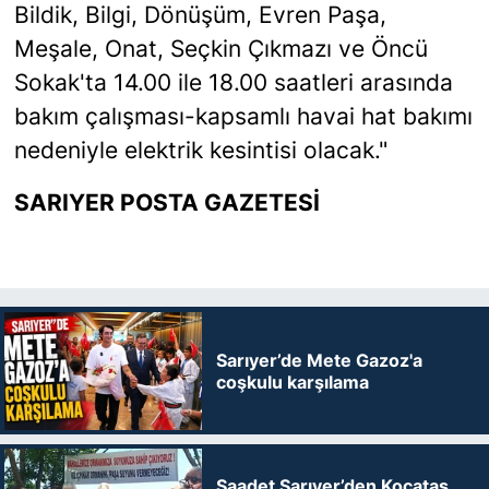
Bildik, Bilgi, Dönüşüm, Evren Paşa,
Meşale, Onat, Seçkin Çıkmazı ve Öncü
Sokak'ta 14.00 ile 18.00 saatleri arasında
bakım çalışması-kapsamlı havai hat bakımı
nedeniyle elektrik kesintisi olacak."
SARIYER POSTA GAZETESİ
Sarıyer’de Mete Gazoz'a
coşkulu karşılama
Saadet Sarıyer’den Kocataş