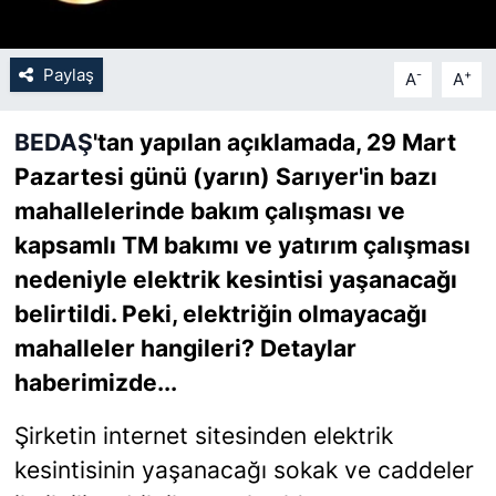
SİYASET
Paylaş
-
+
A
A
SON DAKİKA HABERİ
BEDAŞ
'tan yapılan açıklamada, 29 Mart
SPOR
Pazartesi günü (yarın) Sarıyer'in bazı
mahallelerinde bakım çalışması ve
TEKNOLOJİ
kapsamlı TM bakımı ve yatırım çalışması
nedeniyle elektrik kesintisi yaşanacağı
TÜRKİYE VE DÜNYA GÜNDEMİ
belirtildi. Peki, elektriğin olmayacağı
VİDEO GALERİ
mahalleler hangileri? Detaylar
haberimizde...
YAŞAM
Şirketin internet sitesinden elektrik
kesintisinin yaşanacağı sokak ve caddeler