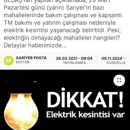
Pazartesi günü (yarın) Sarıyer'in bazı
KÖŞE YAZILARI
mahallelerinde bakım çalışması ve kapsamlı
TM bakımı ve yatırım çalışması nedeniyle
KÖŞE YAZILARI (Arşiv)
elektrik kesintisi yaşanacağı belirtildi. Peki,
elektriğin olmayacağı mahalleler hangileri?
KÜLTÜR SANAT
Detaylar haberimizde...
MAGAZİN
SARIYER POSTA
28.03.2021 - 09:04
09.11.2024 - 1
EDITÖR
YAYINLANMA
GÜNCELLEM
RÖPORTAJ
SAĞLIK
SARIYER HABERLERİ
SARIYER İMAR BARIŞI
SEKTÖR