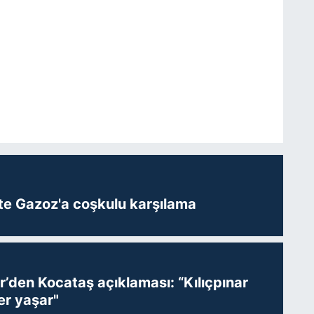
te Gazoz'a coşkulu karşılama
r’den Kocataş açıklaması: “Kılıçpınar
er yaşar"