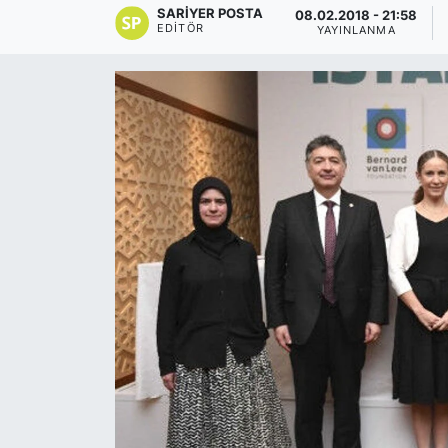
SARIYER POSTA
08.02.2018 - 21:58
EDITÖR
YAYINLANMA
KÖŞE YAZILARI
KÖŞE YAZILARI (Arşiv)
KÜLTÜR SANAT
MAGAZİN
RÖPORTAJ
SAĞLIK
SARIYER HABERLERİ
SARIYER İMAR BARIŞI
SEKTÖR