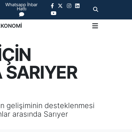
Whatsapp İhbar
Hattı
EKONOMİ
İÇİN
 SARIYER
ın gelişiminin desteklenmesi
mlar arasında Sarıyer