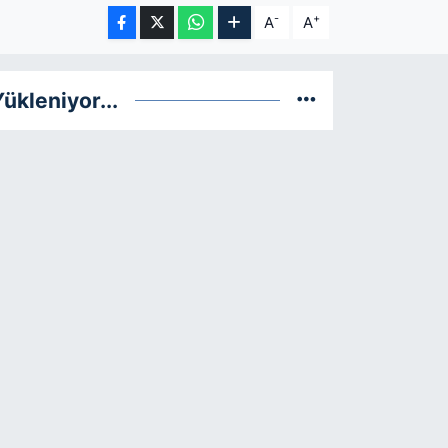
-
+
A
A
ükleniyor...