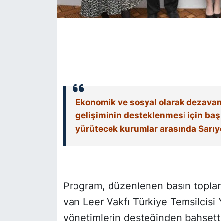
SİYASET
SON DAKİKA HABERİ
SPOR
TEKNOLOJİ
Ekonomik ve sosyal olarak dezavant
gelişiminin desteklenmesi için başl
TÜRKİYE VE DÜNYA GÜNDEMİ
yürütecek kurumlar arasında Sarıye
VİDEO GALERİ
YAŞAM
Program, düzenlenen basın toplant
van Leer Vakfı Türkiye Temsilcisi 
yönetimlerin desteğinden bahsetti