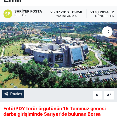
KÖŞE YAZILARI
SARIYER POSTA
25.07.2016 - 09:58
21.10.2024 - 20
EDITÖR
YAYINLANMA
GÜNCELLEM
KÖŞE YAZILARI (Arşiv)
KÜLTÜR SANAT
MAGAZİN
RÖPORTAJ
SAĞLIK
SARIYER HABERLERİ
Paylaş
-
+
A
A
SARIYER İMAR BARIŞI
Fetö/PDY terör örgütünün 15 Temmuz gecesi
darbe girişiminde Sarıyer'de bulunan Borsa
SEKTÖR