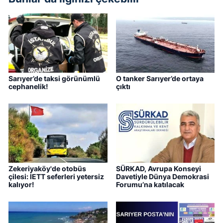
Sarıyer’de taksi görünümlü
O tanker Sarıyer’de ortaya
cephanelik!
çıktı
Zekeriyaköy'de otobüs
SÜRKAD, Avrupa Konseyi
çilesi: İETT seferleri yetersiz
Davetiyle Dünya Demokrasi
kalıyor!
Forumu’na katılacak