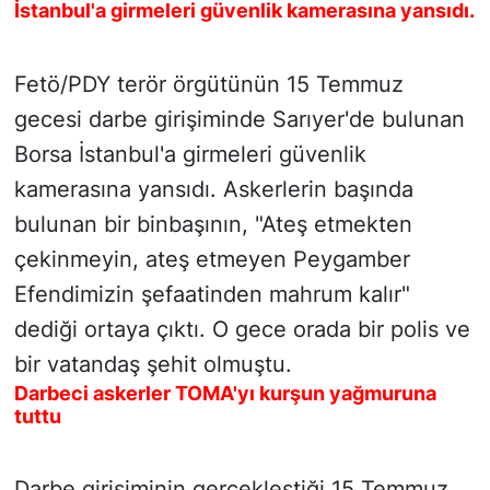
İstanbul'a girmeleri güvenlik kamerasına yansıdı.
SİYASET
Fetö/PDY terör örgütünün 15 Temmuz
SON DAKİKA HABERİ
gecesi darbe girişiminde Sarıyer'de bulunan
Borsa İstanbul'a girmeleri güvenlik
SPOR
kamerasına yansıdı. Askerlerin başında
TEKNOLOJİ
bulunan bir binbaşının, "Ateş etmekten
çekinmeyin, ateş etmeyen Peygamber
TÜRKİYE VE DÜNYA GÜNDEMİ
Efendimizin şefaatinden mahrum kalır"
dediği ortaya çıktı. O gece orada bir polis ve
VİDEO GALERİ
bir vatandaş şehit olmuştu.
YAŞAM
Darbeci askerler TOMA'yı kurşun yağmuruna
tuttu
Darbe girişiminin gerçekleştiği 15 Temmuz