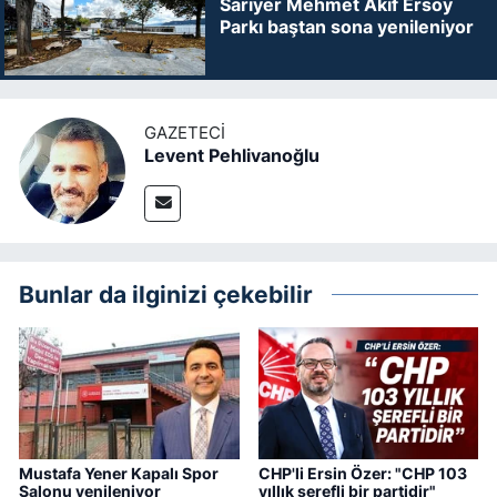
Sarıyer Mehmet Akif Ersoy
Parkı baştan sona yenileniyor
GAZETECI
Levent Pehlivanoğlu
Bunlar da ilginizi çekebilir
Mustafa Yener Kapalı Spor
CHP'li Ersin Özer: "CHP 103
Salonu yenileniyor
yıllık şerefli bir partidir"