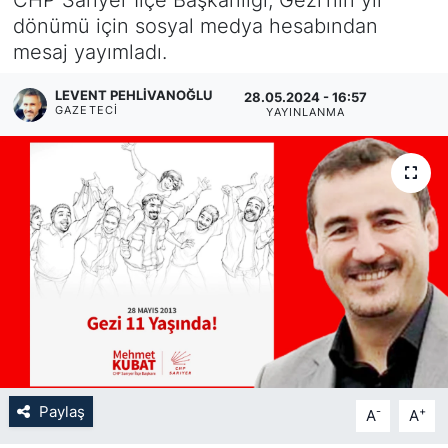
dönümü için sosyal medya hesabından
KÖŞE YAZILARI
mesaj yayımladı.
KÖŞE YAZILARI (Arşiv)
LEVENT PEHLIVANOĞLU
28.05.2024 - 16:57
GAZETECI
YAYINLANMA
KÜLTÜR SANAT
MAGAZİN
RÖPORTAJ
SAĞLIK
SARIYER HABERLERİ
SARIYER İMAR BARIŞI
Paylaş
-
+
A
A
SEKTÖR