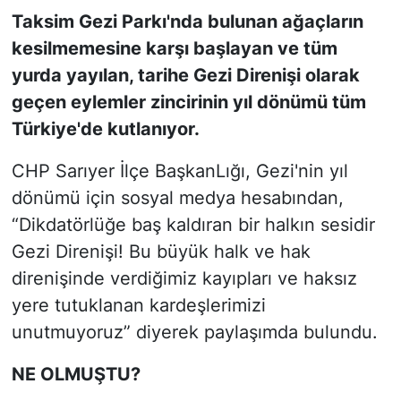
Taksim Gezi Parkı'nda bulunan ağaçların
SİYASET
kesilmemesine karşı başlayan ve tüm
yurda yayılan, tarihe Gezi Direnişi olarak
SON DAKİKA HABERİ
geçen eylemler zincirinin yıl dönümü tüm
Türkiye'de kutlanıyor.
SPOR
CHP Sarıyer İlçe BaşkanLığı, Gezi'nin yıl
TEKNOLOJİ
dönümü için sosyal medya hesabından,
“Dikdatörlüğe baş kaldıran bir halkın sesidir
TÜRKİYE VE DÜNYA GÜNDEMİ
Gezi Direnişi! Bu büyük halk ve hak
VİDEO GALERİ
direnişinde verdiğimiz kayıpları ve haksız
yere tutuklanan kardeşlerimizi
YAŞAM
unutmuyoruz” diyerek paylaşımda bulundu.
NE OLMUŞTU?