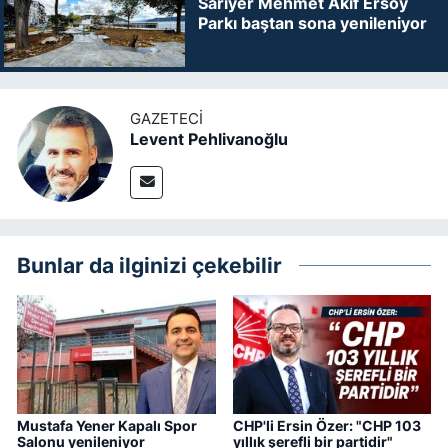
Sarıyer Mehmet Akif Ersoy
Parkı baştan sona yenileniyor
GAZETECI
Levent Pehlivanoğlu
Bunlar da ilginizi çekebilir
Mustafa Yener Kapalı Spor
CHP'li Ersin Özer: "CHP 103
Salonu yenileniyor
yıllık şerefli bir partidir"