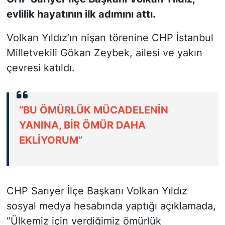
evlilik hayatının ilk adımını attı.
SİYASET
Volkan Yıldız’ın nişan törenine CHP İstanbul
SON DAKİKA HABERİ
Milletvekili Gökan Zeybek, ailesi ve yakın
çevresi katıldı.
SPOR
TEKNOLOJİ
“BU ÖMÜRLÜK MÜCADELENİN
YANINA, BİR ÖMÜR DAHA
TÜRKİYE VE DÜNYA GÜNDEMİ
EKLİYORUM”
VİDEO GALERİ
YAŞAM
CHP Sarıyer İlçe Başkanı Volkan Yıldız
sosyal medya hesabında yaptığı açıklamada,
“Ülkemiz için verdiğimiz ömürlük