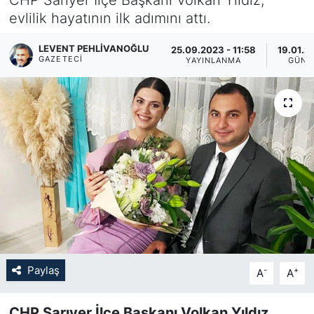
evlilik hayatının ilk adımını attı.
KÖŞE YAZILARI
LEVENT PEHLIVANOĞLU
25.09.2023 - 11:58
19.01.20
KÖŞE YAZILARI (Arşiv)
GAZETECI
YAYINLANMA
GÜNC
KÜLTÜR SANAT
MAGAZİN
RÖPORTAJ
SAĞLIK
SARIYER HABERLERİ
Paylaş
-
+
A
A
SARIYER İMAR BARIŞI
CHP Sarıyer İlçe Başkanı Volkan Yıldız,
SEKTÖR