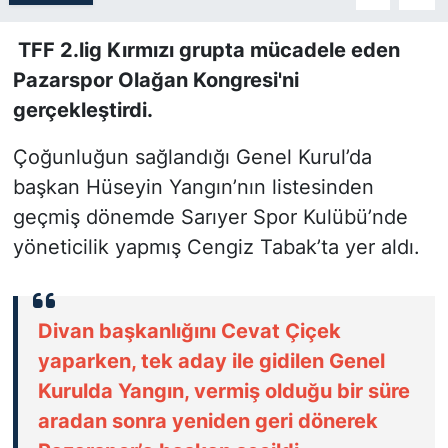
SİYASET
TFF 2.lig Kırmızı grupta mücadele eden
Pazarspor Olağan Kongresi'ni
SON DAKİKA HABERİ
gerçekleştirdi.
SPOR
Çoğunluğun sağlandığı Genel Kurul’da
başkan Hüseyin Yangın’nın listesinden
TEKNOLOJİ
geçmiş dönemde Sarıyer Spor Kulübü’nde
yöneticilik yapmış Cengiz Tabak’ta yer aldı.
TÜRKİYE VE DÜNYA GÜNDEMİ
VİDEO GALERİ
Divan başkanlığını Cevat Çiçek
YAŞAM
yaparken, tek aday ile gidilen Genel
Kurulda Yangın, vermiş olduğu bir süre
aradan sonra yeniden geri dönerek