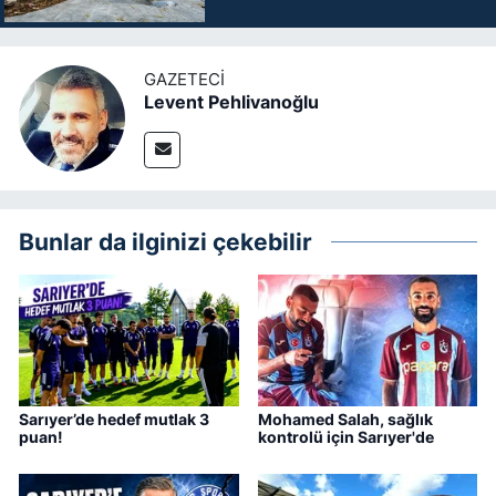
GAZETECI
Levent Pehlivanoğlu
Bunlar da ilginizi çekebilir
Sarıyer’de hedef mutlak 3
Mohamed Salah, sağlık
puan!
kontrolü için Sarıyer'de