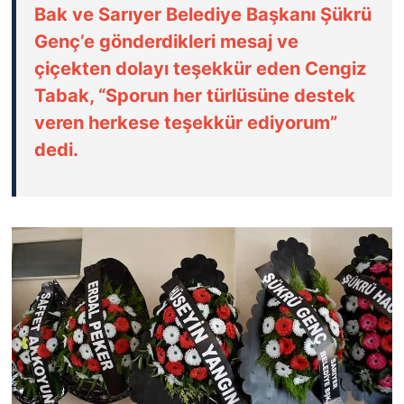
Bak ve Sarıyer Belediye Başkanı Şükrü
Genç’e gönderdikleri mesaj ve
çiçekten dolayı teşekkür eden Cengiz
Tabak, “Sporun her türlüsüne destek
veren herkese teşekkür ediyorum”
dedi.