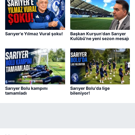
Sarıyer'e Yılmaz Vural şoku!
Başkan Kurşun'dan Sarıyer
Kulübü'ne yeni sezon mesajı
Sarıyer Bolu kampını
Sarıyer Bolu'da lige
tamamladı
bileniyor!