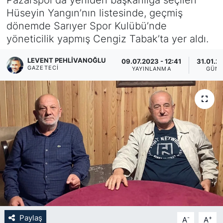
Hüseyin Yangın’nın listesinde, geçmiş
KÖŞE YAZILARI
dönemde Sarıyer Spor Kulübü’nde
yöneticilik yapmış Cengiz Tabak’ta yer aldı.
KÖŞE YAZILARI (Arşiv)
LEVENT PEHLIVANOĞLU
09.07.2023 - 12:41
31.01.2
KÜLTÜR SANAT
GAZETECI
YAYINLANMA
GÜN
MAGAZİN
RÖPORTAJ
SAĞLIK
SARIYER HABERLERİ
SARIYER İMAR BARIŞI
Paylaş
-
+
A
A
SEKTÖR