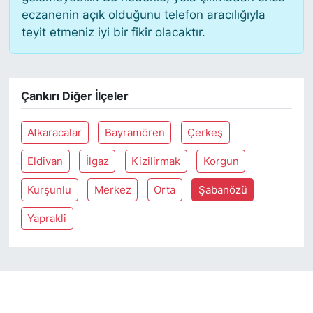
eczanenin açık olduğunu telefon aracılığıyla
teyit etmeniz iyi bir fikir olacaktır.
SİYASET
SON DAKİKA HABERİ
Çankırı Diğer İlçeler
SPOR
Atkaracalar
Bayramören
Çerkeş
TEKNOLOJİ
Eldivan
İlgaz
Kizilirmak
Korgun
TÜRKİYE VE DÜNYA GÜNDEMİ
Kurşunlu
Merkez
Orta
Şabanözü
VİDEO GALERİ
Yaprakli
YAŞAM