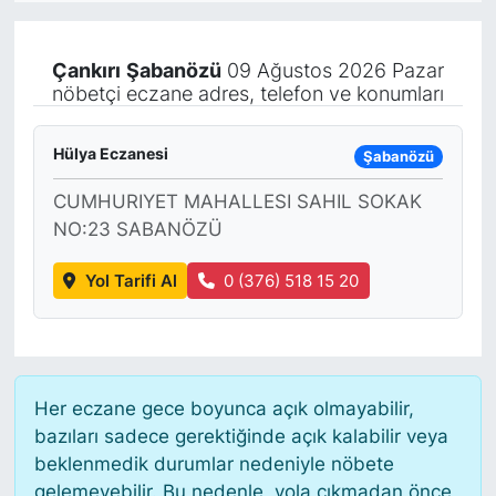
KÖŞE YAZILARI
Çankırı
Şabanözü
09 Ağustos 2026 Pazar
nöbetçi eczane adres, telefon ve konumları
KÖŞE YAZILARI (Arşiv)
KÜLTÜR SANAT
Hülya Eczanesi
Şabanözü
CUMHURIYET MAHALLESI SAHIL SOKAK
MAGAZİN
NO:23 SABANÖZÜ
RÖPORTAJ
Yol Tarifi Al
0 (376) 518 15 20
SAĞLIK
SARIYER HABERLERİ
Her eczane gece boyunca açık olmayabilir,
SARIYER İMAR BARIŞI
bazıları sadece gerektiğinde açık kalabilir veya
beklenmedik durumlar nedeniyle nöbete
gelemeyebilir. Bu nedenle, yola çıkmadan önce
SEKTÖR