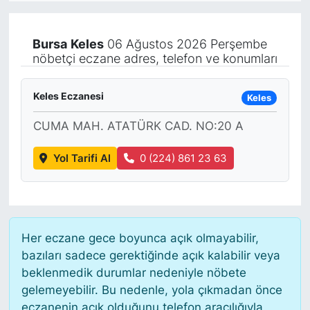
KÖŞE YAZILARI
Bursa
Keles
06 Ağustos 2026 Perşembe
nöbetçi eczane adres, telefon ve konumları
KÖŞE YAZILARI (Arşiv)
KÜLTÜR SANAT
Keles Eczanesi
Keles
CUMA MAH. ATATÜRK CAD. NO:20 A
MAGAZİN
Yol Tarifi Al
0 (224) 861 23 63
RÖPORTAJ
SAĞLIK
SARIYER HABERLERİ
Her eczane gece boyunca açık olmayabilir,
bazıları sadece gerektiğinde açık kalabilir veya
SARIYER İMAR BARIŞI
beklenmedik durumlar nedeniyle nöbete
gelemeyebilir. Bu nedenle, yola çıkmadan önce
eczanenin açık olduğunu telefon aracılığıyla
SEKTÖR