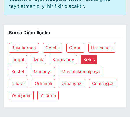
teyit etmeniz iyi bir fikir olacaktır.
SİYASET
SON DAKİKA HABERİ
Bursa Diğer İlçeler
SPOR
Büyükorhan
Gemlik
Gürsu
Harmancik
TEKNOLOJİ
İnegöl
İznik
Karacabey
Keles
Kestel
Mudanya
Mustafakemalpaşa
TÜRKİYE VE DÜNYA GÜNDEMİ
Nilüfer
Orhaneli
Orhangazi
Osmangazi
VİDEO GALERİ
Yenişehir
Yildirim
YAŞAM